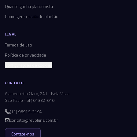
Quanto ganha plantonista
Como gerir escala de plantão
LEGAL
Termos de uso
Política de privacidade
Configurações de cookies
CONTATO
Alameda Rio Claro, 241 - Bela Vista
São Paulo - SP, 01332-010
(11) 96919-3194
contato@revoluna.com.br
Contate-nos