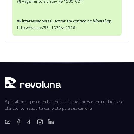
💰 Pagamento á vista- R$ 1530, 00 !!!
📲 Interessados(as), entrar em contato no WhatsApp:
https://wa.me/5511973441876
r
ev
oluna
A plataforma que conecta médicos às melhores oportunidades de
plantão, com suporte completo para sua carreira.