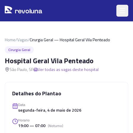
Pular para o conteúdo principal
r
ev
oluna
Home
/
Vagas
/
Cirurgia Geral — Hospital Geral Vila Penteado
Cirurgia Geral
Hospital Geral Vila Penteado
São Paulo
,
SP
Ver todas as vagas deste hospital
Detalhes do Plantao
Data
segunda-feira, 4 de maio de 2026
Horario
19:00 — 07:00
(
Noturno
)