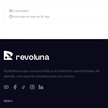
0
candidato
s
Publicada
Ha mais de 30 dias
r
ev
oluna
A plataforma que conecta médicos às melhores oportunidades de
plantão, com suporte completo para sua carreira.
MENU