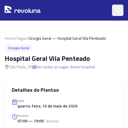
Pular para o conteúdo principal
r
ev
oluna
Home
/
Vagas
/
Cirurgia Geral — Hospital Geral Vila Penteado
Cirurgia Geral
Hospital Geral Vila Penteado
São Paulo
,
SP
Ver todas as vagas deste hospital
Detalhes do Plantao
Data
quarta-feira, 13 de maio de 2026
Horario
07:00 — 19:00
(
Diurno
)