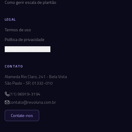
Como gerir escala de plantão
LEGAL
Termos de uso
Política de privacidade
Configurações de cookies
CONTATO
Alameda Rio Claro, 241 - Bela Vista
São Paulo - SP, 01332-010
(11) 96919-3194
contato@revoluna.com.br
Contate-nos