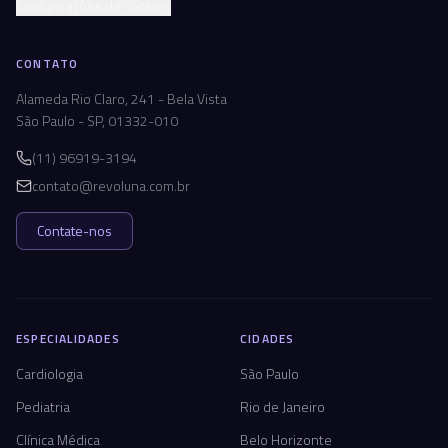
Configurações de cookies
CONTATO
Alameda Rio Claro, 241 - Bela Vista
São Paulo - SP, 01332-010
(11) 96919-3194
contato@revoluna.com.br
Contate-nos
ESPECIALIDADES
CIDADES
Cardiologia
São Paulo
Pediatria
Rio de Janeiro
Clínica Médica
Belo Horizonte