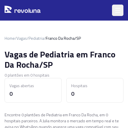
Pular para o conteúdo principal
r
ev
oluna
Home
/
Vagas
/
Pediatria
/
Franco Da Rocha/SP
Vagas de
Pediatria
em
Franco
Da Rocha/SP
0
plantões em
0
hospitais
Vagas abertas
Hospitais
0
0
Encontre 0 plantões de Pediatria em Franco Da Rocha, em 0
hospitais parceiros. A Julia monitora o mercado em tempo real e te
avisa no WhatsApp quando aparece uma vaga compatível com seu