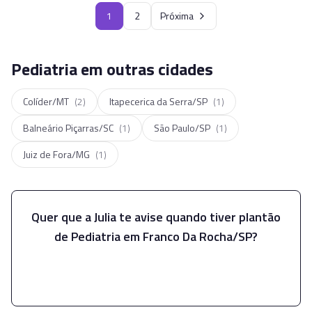
1
2
Próxima
Pediatria em outras cidades
Colíder/MT
(
2
)
Itapecerica da Serra/SP
(
1
)
Balneário Piçarras/SC
(
1
)
São Paulo/SP
(
1
)
Juiz de Fora/MG
(
1
)
Quer que a Julia te avise quando tiver plantão
de
Pediatria
em
Franco Da Rocha/SP
?
Falar com a Julia