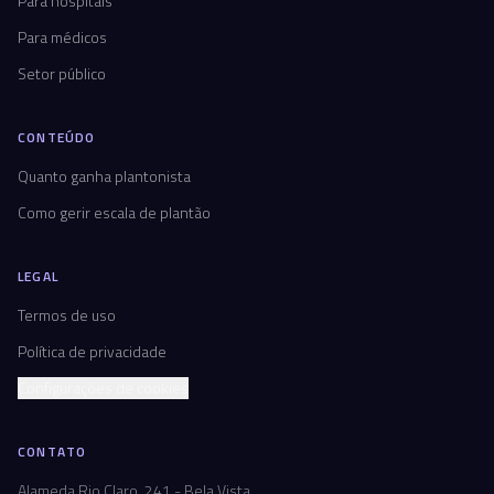
Para hospitais
Para médicos
Setor público
CONTEÚDO
Quanto ganha plantonista
Como gerir escala de plantão
LEGAL
Termos de uso
Política de privacidade
Configurações de cookies
CONTATO
Alameda Rio Claro, 241 - Bela Vista