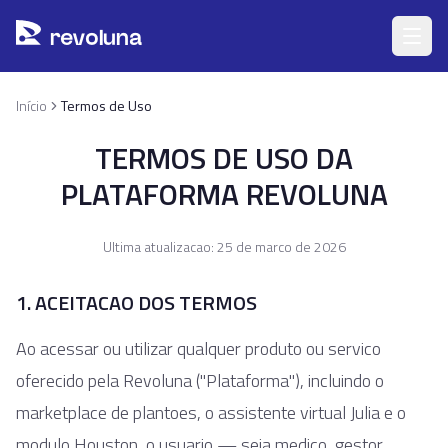
Pular para o conteúdo principal
r
ev
oluna
Início
Termos de Uso
TERMOS DE USO DA
PLATAFORMA REVOLUNA
Ultima atualizacao: 25 de marco de 2026
1. ACEITACAO DOS TERMOS
Ao acessar ou utilizar qualquer produto ou servico
oferecido pela Revoluna ("Plataforma"), incluindo o
marketplace de plantoes, o assistente virtual Julia e o
modulo Houston, o usuario — seja medico, gestor