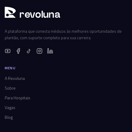
r
ev
oluna
A plataforma que conecta médicos às melhores oportunidades de
plantão, com suporte completo para sua carreira.
MENU
A Revoluna
Sobre
Para Hospitais
Vagas
Blog