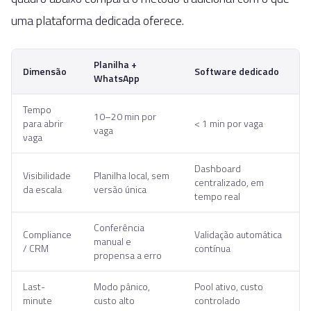
uma plataforma dedicada oferece.
Planilha +
Dimensão
Software dedicado
WhatsApp
Tempo
10–20 min por
para abrir
< 1 min por vaga
vaga
vaga
Dashboard
Visibilidade
Planilha local, sem
centralizado, em
da escala
versão única
tempo real
Conferência
Compliance
Validação automática
manual e
/ CRM
contínua
propensa a erro
Last-
Modo pânico,
Pool ativo, custo
minute
custo alto
controlado