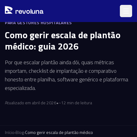
Pular para o conteúdo principal
r
ev
oluna
PARA GESTORES HOSPITALARES
Como gerir escala de plantão
médico: guia 2026
Por que escalar plantão ainda dói, quais métricas
importam, checklist de implantação e comparativo
honesto entre planilha, software genérico e plataforma
especializada.
Atualizado em abril de 2026
•
~12 min de leitura
Início
›
Blog
›
Como gerir escala de plantão médico