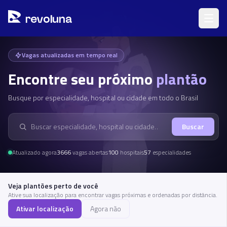
Pular para o conteúdo principal
Pular o mapa, ir para a lista de vagas
r
ev
oluna
Vagas atualizadas em tempo real
Encontre seu próximo
plantão
Busque por especialidade, hospital ou cidade em todo o Brasil
Buscar
Buscar hospital
Atualizado agora
3666
vagas abertas
100
hospitais
57
especialidades
Veja plantões perto de você
Ative sua localização para encontrar vagas próximas e ordenadas por distância.
Ativar localização
Agora não