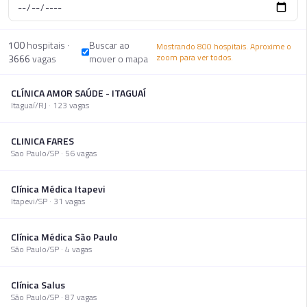
100
hospitais ·
Buscar ao
Mostrando 800 hospitais. Aproxime o
zoom para ver todos.
3666
vagas
mover o mapa
CLÍNICA AMOR SAÚDE - ITAGUAÍ
Itaguaí
/
RJ
·
123
vaga
s
CLINICA FARES
Sao Paulo
/
SP
·
56
vaga
s
Clínica Médica Itapevi
Itapevi
/
SP
·
31
vaga
s
Clínica Médica São Paulo
São Paulo
/
SP
·
4
vaga
s
Clínica Salus
São Paulo
/
SP
·
87
vaga
s