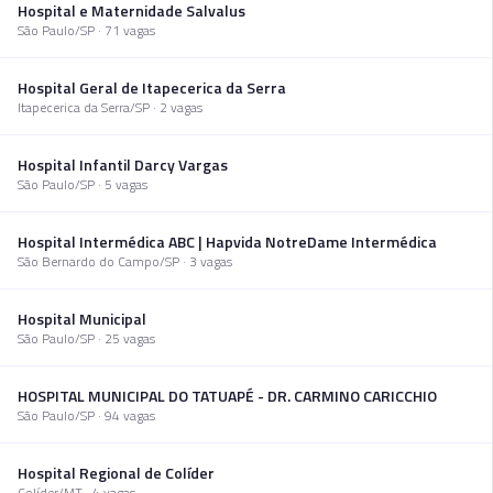
Hospital e Maternidade Salvalus
São Paulo
/
SP
·
71
vaga
s
Hospital Geral de Itapecerica da Serra
Itapecerica da Serra
/
SP
·
2
vaga
s
Hospital Infantil Darcy Vargas
São Paulo
/
SP
·
5
vaga
s
Hospital Intermédica ABC | Hapvida NotreDame Intermédica
São Bernardo do Campo
/
SP
·
3
vaga
s
Hospital Municipal
São Paulo
/
SP
·
25
vaga
s
HOSPITAL MUNICIPAL DO TATUAPÉ - DR. CARMINO CARICCHIO
São Paulo
/
SP
·
94
vaga
s
Hospital Regional de Colíder
Colíder
/
MT
·
4
vaga
s