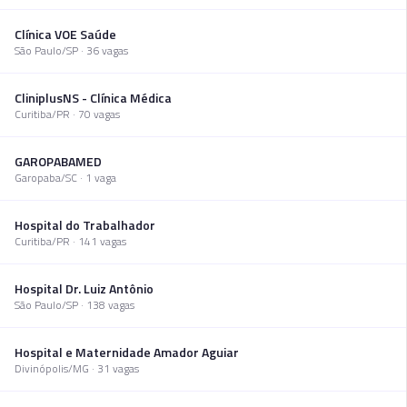
Clínica VOE Saúde
São Paulo
/
SP
·
36
vaga
s
CliniplusNS - Clínica Médica
Curitiba
/
PR
·
70
vaga
s
GAROPABAMED
Garopaba
/
SC
·
1
vaga
Hospital do Trabalhador
Curitiba
/
PR
·
141
vaga
s
Hospital Dr. Luiz Antônio
São Paulo
/
SP
·
138
vaga
s
Hospital e Maternidade Amador Aguiar
Divinópolis
/
MG
·
31
vaga
s