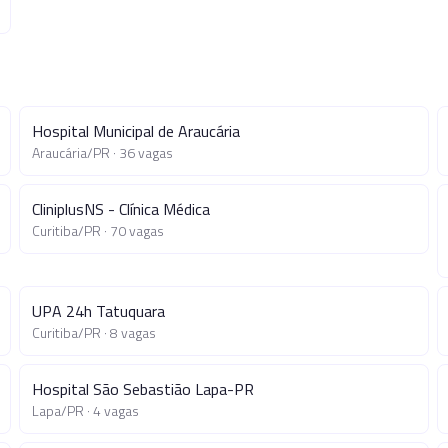
Hospital Municipal de Araucária
Araucária
/
PR
·
36
vagas
CliniplusNS - Clínica Médica
Curitiba
/
PR
·
70
vagas
UPA 24h Tatuquara
Curitiba
/
PR
·
8
vagas
Hospital São Sebastião Lapa-PR
Lapa
/
PR
·
4
vagas