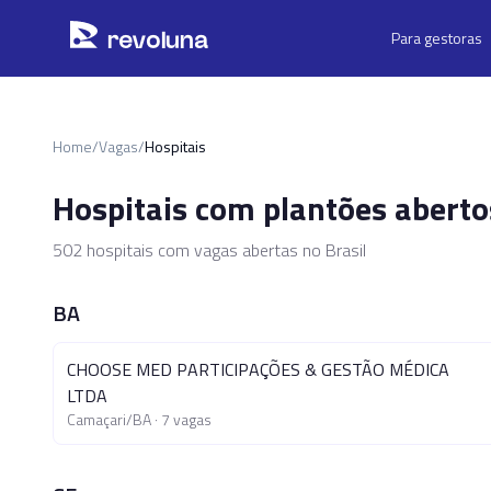
Pular para o conteúdo principal
r
ev
oluna
Para gestoras
Home
/
Vagas
/
Hospitais
Hospitais com plantões aberto
502
hospitais com vagas abertas no Brasil
BA
CHOOSE MED PARTICIPAÇÕES & GESTÃO MÉDICA
LTDA
Camaçari
/
BA
·
7
vagas