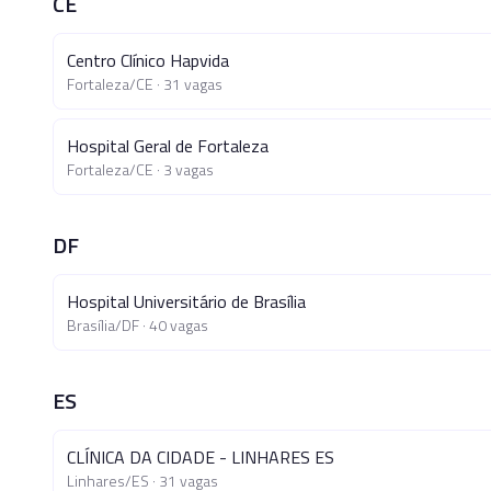
CE
Centro Clínico Hapvida
Fortaleza
/
CE
·
31
vagas
Hospital Geral de Fortaleza
Fortaleza
/
CE
·
3
vagas
DF
Hospital Universitário de Brasília
Brasília
/
DF
·
40
vagas
ES
CLÍNICA DA CIDADE - LINHARES ES
Linhares
/
ES
·
31
vagas