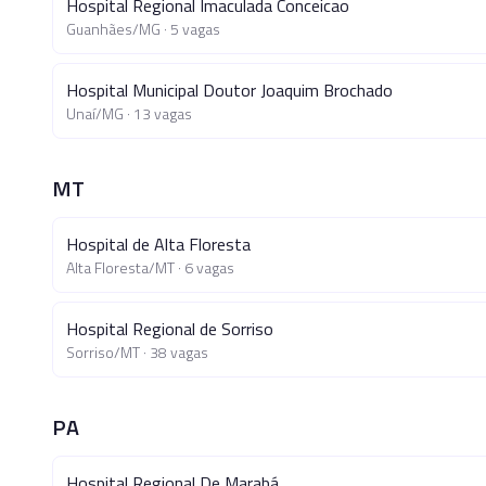
Hospital Regional Imaculada Conceicao
Guanhães
/
MG
·
5
vagas
Hospital Municipal Doutor Joaquim Brochado
Unaí
/
MG
·
13
vagas
MT
Hospital de Alta Floresta
Alta Floresta
/
MT
·
6
vagas
Hospital Regional de Sorriso
Sorriso
/
MT
·
38
vagas
PA
Hospital Regional De Marabá