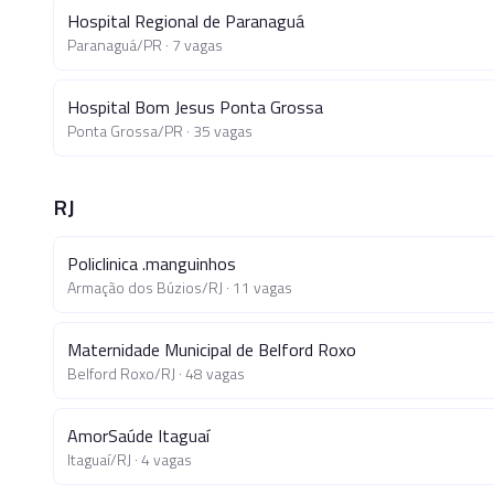
Hospital Regional de Paranaguá
Paranaguá
/
PR
·
7
vagas
Hospital Bom Jesus Ponta Grossa
Ponta Grossa
/
PR
·
35
vagas
RJ
Policlinica .manguinhos
Armação dos Búzios
/
RJ
·
11
vagas
Maternidade Municipal de Belford Roxo
Belford Roxo
/
RJ
·
48
vagas
AmorSaúde Itaguaí
Itaguaí
/
RJ
·
4
vagas