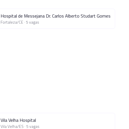
Hospital de Messejana Dr. Carlos Alberto Studart Gomes
Fortaleza
/
CE
·
5
vagas
Vila Velha Hospital
Vila Velha
/
ES
·
5
vagas