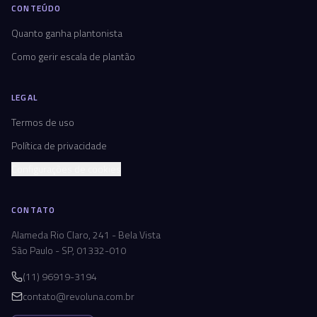
CONTEÚDO
Quanto ganha plantonista
Como gerir escala de plantão
LEGAL
Termos de uso
Política de privacidade
Configurações de cookies
CONTATO
Alameda Rio Claro, 241 - Bela Vista
São Paulo - SP, 01332-010
(11) 96919-3194
contato@revoluna.com.br