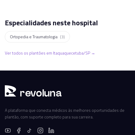
Especialidades neste hospital
Ortopedia e Traumatologia
(
3
)
Ver todos os plantões em
Itaquaquecetuba
/
SP
→
r
ev
oluna
A plataforma que conecta médicos às melhores oportunidades de
plantão, com suporte completo para sua carreira.