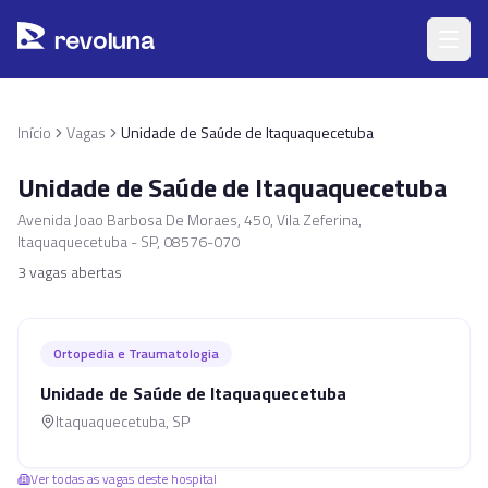
Pular para o conteúdo principal
r
ev
oluna
Início
Vagas
Unidade de Saúde de Itaquaquecetuba
Unidade de Saúde de Itaquaquecetuba
Avenida Joao Barbosa De Moraes, 450, Vila Zeferina,
Itaquaquecetuba - SP, 08576-070
3
vagas abertas
Ortopedia e Traumatologia
Unidade de Saúde de Itaquaquecetuba
Itaquaquecetuba
,
SP
Ver todas as vagas deste hospital