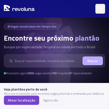
Pular para o conteúdo principal
Pular o mapa, ir para a lista de vagas
r
ev
oluna
Vagas atualizadas em tempo real
Encontre seu próximo
plantão
Busque por especialidade, hospital ou cidade em todo o Brasil
Buscar
Buscar hospital
Atualizado agora
3666
vagas abertas
100
hospitais
57
especialidades
Veja plantões perto de você
Ative sua localização para encontrar vagas próximas e ordenadas por distância.
Ativar localização
Agora não