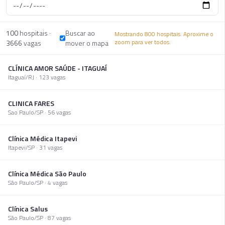
100
hospitais ·
Buscar ao
Mostrando 800 hospitais. Aproxime o
zoom para ver todos.
3666
vagas
mover o mapa
CLÍNICA AMOR SAÚDE - ITAGUAÍ
Itaguaí
/
RJ
·
123
vaga
s
CLINICA FARES
Sao Paulo
/
SP
·
56
vaga
s
Clínica Médica Itapevi
Itapevi
/
SP
·
31
vaga
s
Clínica Médica São Paulo
São Paulo
/
SP
·
4
vaga
s
Clínica Salus
São Paulo
/
SP
·
87
vaga
s