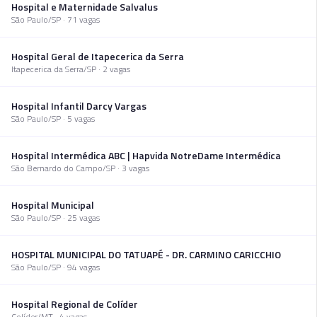
Hospital e Maternidade Salvalus
São Paulo
/
SP
·
71
vaga
s
Hospital Geral de Itapecerica da Serra
Itapecerica da Serra
/
SP
·
2
vaga
s
Hospital Infantil Darcy Vargas
São Paulo
/
SP
·
5
vaga
s
Hospital Intermédica ABC | Hapvida NotreDame Intermédica
São Bernardo do Campo
/
SP
·
3
vaga
s
Hospital Municipal
São Paulo
/
SP
·
25
vaga
s
HOSPITAL MUNICIPAL DO TATUAPÉ - DR. CARMINO CARICCHIO
São Paulo
/
SP
·
94
vaga
s
Hospital Regional de Colíder
Colíder
/
MT
·
4
vaga
s