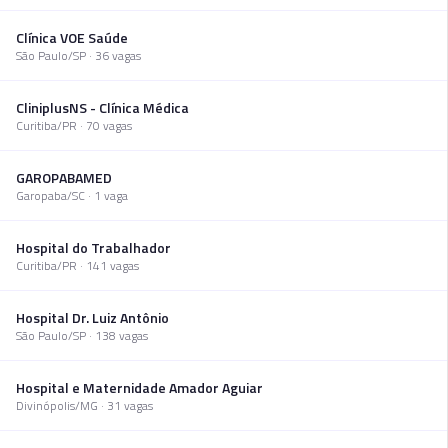
Clínica VOE Saúde
São Paulo
/
SP
·
36
vaga
s
CliniplusNS - Clínica Médica
Curitiba
/
PR
·
70
vaga
s
GAROPABAMED
Garopaba
/
SC
·
1
vaga
Hospital do Trabalhador
Curitiba
/
PR
·
141
vaga
s
Hospital Dr. Luiz Antônio
São Paulo
/
SP
·
138
vaga
s
Hospital e Maternidade Amador Aguiar
Divinópolis
/
MG
·
31
vaga
s