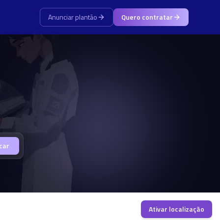
Anunciar plantão
Quero contratar
car
Ativar localização