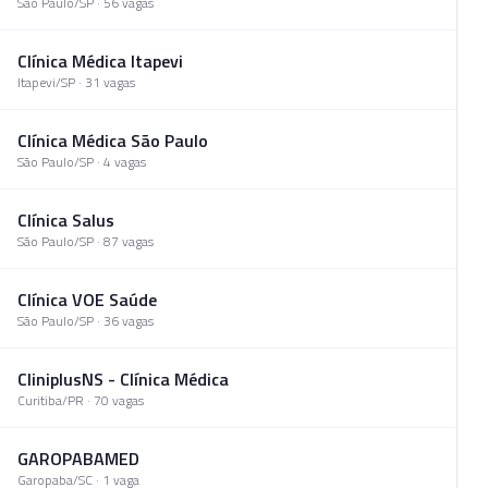
Sao Paulo
/
SP
·
56
vaga
s
Clínica Médica Itapevi
Itapevi
/
SP
·
31
vaga
s
Clínica Médica São Paulo
São Paulo
/
SP
·
4
vaga
s
Clínica Salus
São Paulo
/
SP
·
87
vaga
s
Clínica VOE Saúde
São Paulo
/
SP
·
36
vaga
s
CliniplusNS - Clínica Médica
Curitiba
/
PR
·
70
vaga
s
GAROPABAMED
Garopaba
/
SC
·
1
vaga