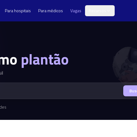
Para hospitais
Para médicos
Vagas
Recursos
imo
plantão
il
Bus
ades