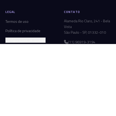
LEGAL
CONTATO
Alameda Rio Claro, 241 - Bela
Termos de uso
Vista
Política de privacidade
São Paulo - SP, 01332-010
Configurações de cookies
(11) 96919-3194
contato@revoluna.com.br
Contate-nos
 É
RECURSOS
os
Respostas rápidas
as
Como funciona