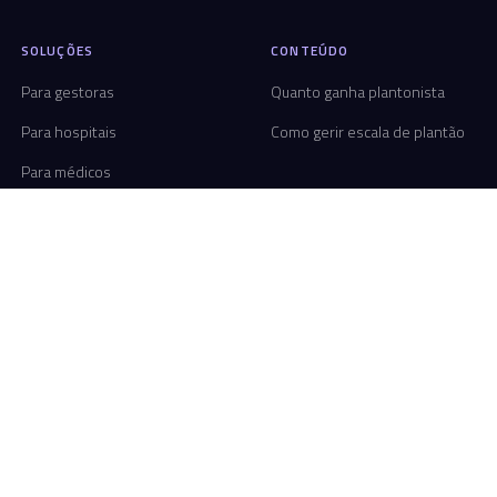
SOLUÇÕES
CONTEÚDO
Para gestoras
Quanto ganha plantonista
Para hospitais
Como gerir escala de plantão
Para médicos
Setor público
COMPARATIVOS
PARA QUEM
vs Pega Plantão
Para médic
vs Escala App
Para gestor