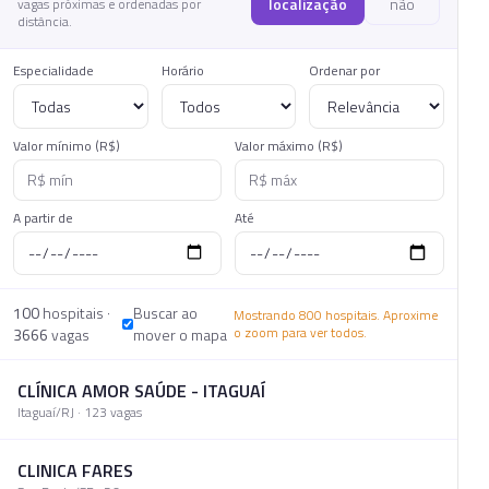
localização
não
vagas próximas e ordenadas por
distância.
Especialidade
Horário
Ordenar por
Valor mínimo (R$)
Valor máximo (R$)
A partir de
Até
100
hospitais ·
Buscar ao
Mostrando 800 hospitais. Aproxime
o zoom para ver todos.
3666
vagas
mover o mapa
CLÍNICA AMOR SAÚDE - ITAGUAÍ
Itaguaí
/
RJ
·
123
vaga
s
CLINICA FARES