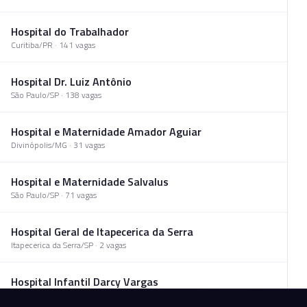
Hospital do Trabalhador
Curitiba
/
PR
·
141
vaga
s
Hospital Dr. Luiz Antônio
São Paulo
/
SP
·
138
vaga
s
Hospital e Maternidade Amador Aguiar
Divinópolis
/
MG
·
31
vaga
s
Hospital e Maternidade Salvalus
São Paulo
/
SP
·
71
vaga
s
Hospital Geral de Itapecerica da Serra
Itapecerica da Serra
/
SP
·
2
vaga
s
Hospital Infantil Darcy Vargas
São Paulo
/
SP
·
5
vaga
s