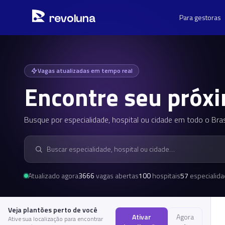
Pular para o conteúdo principal
Pular o mapa, ir para a lista de vagas
r
ev
oluna
Para gestoras
Vagas atualizadas em tempo real
Encontre seu próx
Busque por especialidade, hospital ou cidade em todo o Bras
Buscar hospital
Atualizado agora
3666
vagas abertas
100
hospitais
57
especialid
Veja plantões perto de você
Ativar
Agora
Ative sua localização para encontrar