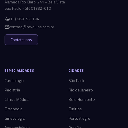
Alameda Rio Claro, 241 - Bela Vista
São Paulo - SP, 01332-010
(11) 96919-3194
contato@revoluna.com.br
Contate-nos
ESPECIALIDADES
CIDADES
Cardiologia
São Paulo
Pediatria
Rio de Janeiro
Clínica Médica
Belo Horizonte
Ortopedia
Curitiba
Ginecologia
Porto Alegre
Anestesiologia
Brasília