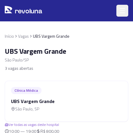
Pular para o conteúdo principal
r
ev
oluna
Início
Vagas
UBS Vargem Grande
UBS Vargem Grande
São Paulo/SP
3
vagas abertas
Clínica Médica
UBS Vargem Grande
São Paulo
,
SP
Ver todas as vagas deste hospital
10:00 — 19:00
R$ 800,00