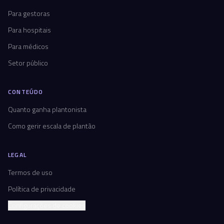
Para gestoras
Para hospitais
Para médicos
Setor público
CONTEÚDO
Quanto ganha plantonista
Como gerir escala de plantão
LEGAL
Termos de uso
Política de privacidade
Configurações de cookies