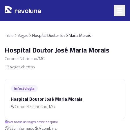
Pular para o conteúdo principal
r
ev
oluna
Início
Vagas
Hospital Doutor José Maria Morais
Hospital Doutor José Maria Morais
Coronel Fabriciano/MG
13
vagas abertas
Infectologia
Hospital Doutor José Maria Morais
Coronel Fabriciano
,
MG
Ver todas as vagas deste hospital
Não informado
A combinar