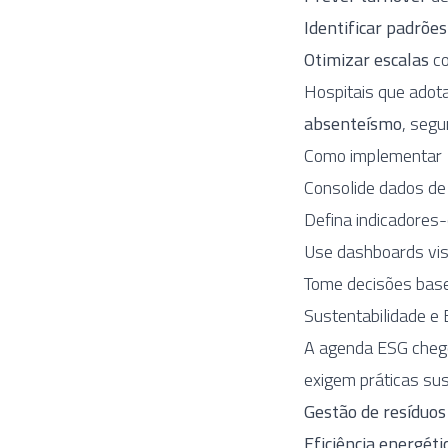
Identificar padrões
Otimizar escalas
co
Hospitais que adot
absenteísmo
, segu
Como implementar
Consolide dados de
Defina indicadores-
Use dashboards visu
Tome decisões base
Sustentabilidade e 
A agenda ESG chegou
exigem práticas sust
Gestão de resíduos
Eficiência energéti