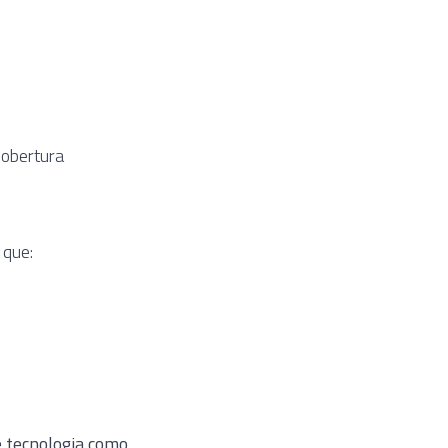
cobertura
que:
e tecnologia como