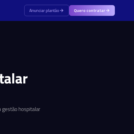
Anunciar plantão
Quero contratar
talar
m gestão hospitalar