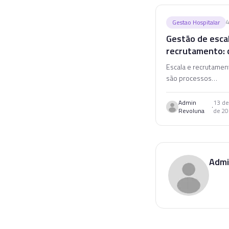
Gestao Hospitalar
Gestão de esca
recrutamento:
conectar os doi
Escala e recrutame
processos
são processos
interdependentes. 
conectá-los para eli
Admin
13 de
·
Revoluna
de 2
lacunas e reduzir cu
operacionais no seu 
Admi