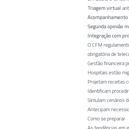
Triagem virtual
ant
Acompanhamento 
Segunda opinião m
Integração com pro
O CFM regulamentou
obrigatória de tele
Gestão financeira p
Hospitais estão mi
Projetam receitas 
Identificam proce
Simulam cenários d
Antecipam necessi
Como se preparar
As tendências em 