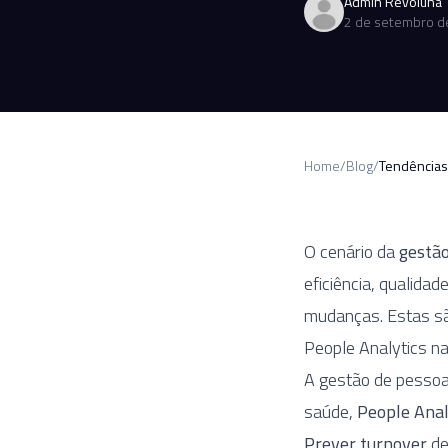
Admin Revoluna
2 de setembro d
Home
/
Blog
/
Tendências
O cenário da
gestão
eficiência, qualidad
mudanças. Estas sã
People Analytics n
A gestão de pessoa
saúde,
People Anal
Prever turnover
de