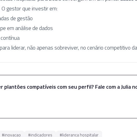
. O gestor que investir em:
adas de gestão
ipe em análise de dados
 contínua
para liderar, não apenas sobreviver, no cenário competitivo da
r plantões compatíveis com seu perfil? Fale com a Julia 
Falar com a Julia
#
inovacao
#
indicadores
#
lideranca hospitalar