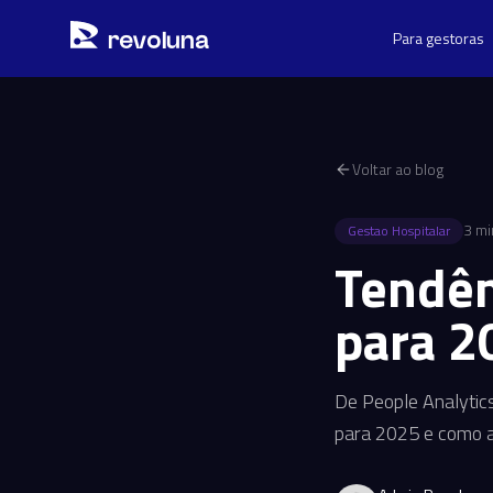
Pular para o conteúdo principal
r
ev
oluna
Para gestoras
Voltar ao blog
3
min
Gestao Hospitalar
Tendên
para 2
De People Analytics
para 2025 e como ap