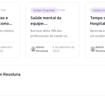
4
min
3
min
Gestao Hospitalar
Gestao Ho
las e
Saúde mental da
Tempo d
 como
equipe:
Hospita
s
responsabilidade do
Reduzir
nto médico
Burnout afeta 78% dos
Aprenda e
gestor hospitalar
profissionais de saúde no
em evidênc
Aprenda a
Brasil. Entenda por que a
tempo de 
minar
saúde mental da equipe é
hospitala
 setembro
Admin
4 de setembro de
Admin
·
025
Revoluna
2025
Revolu
stos
responsabilidade estratégica
segurança 
hospital.
do gestor hospitalar.
cuidado.
n Revoluna