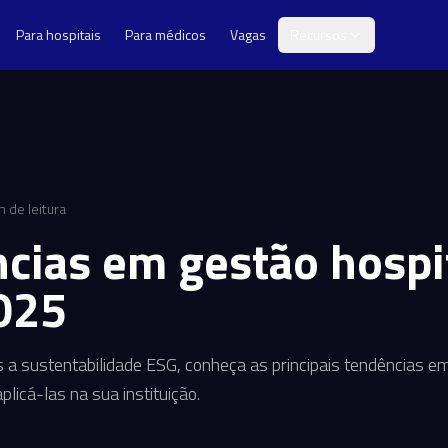
Para hospitais
Para médicos
Vagas
Recursos
 de leitura
cias em gestão hospi
025
 a sustentabilidade ESG, conheça as principais tendências e
licá-las na sua instituição.