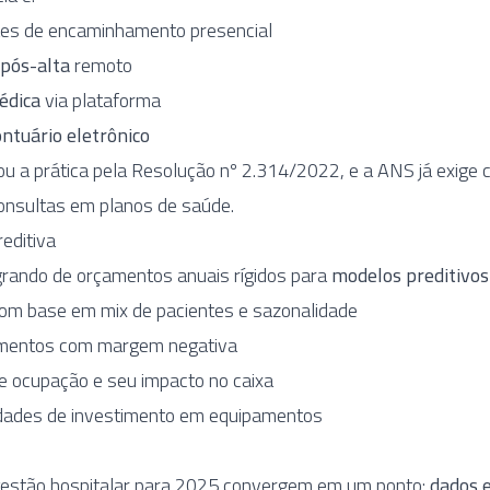
es de encaminhamento presencial
pós-alta
remoto
édica
via plataforma
ntuário eletrônico
 a prática pela Resolução nº 2.314/2022, e a ANS já exige 
consultas em planos de saúde.
reditiva
grando de orçamentos anuais rígidos para
modelos preditivos
com base em mix de pacientes e sazonalidade
dimentos com margem negativa
e ocupação e seu impacto no caixa
dades de investimento em equipamentos
gestão hospitalar para 2025 convergem em um ponto:
dados 