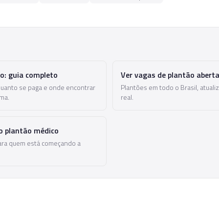
o
o: guia completo
Ver vagas de plantão abert
quanto se paga e onde encontrar
Plantões em todo o Brasil, atua
ma.
real.
do plantão médico
ara quem está começando a