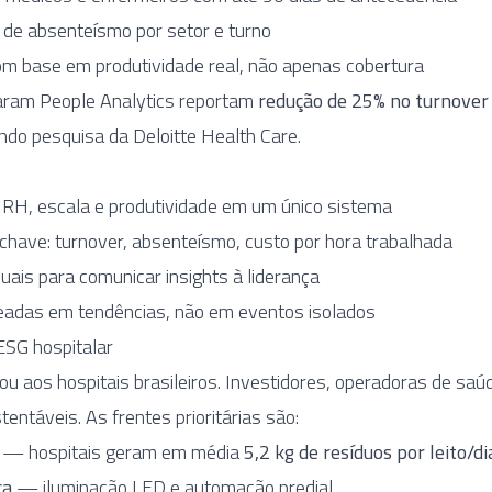
de absenteísmo por setor e turno
m base em produtividade real, não apenas cobertura
aram People Analytics reportam
redução de 25% no turnover
ndo pesquisa da Deloitte Health Care.
 RH, escala e produtividade em um único sistema
chave: turnover, absenteísmo, custo por hora trabalhada
ais para comunicar insights à liderança
adas em tendências, não em eventos isolados
ESG hospitalar
 aos hospitais brasileiros. Investidores, operadoras de saú
entáveis. As frentes prioritárias são:
— hospitais geram em média
5,2 kg de resíduos por leito/di
ca
— iluminação LED e automação predial