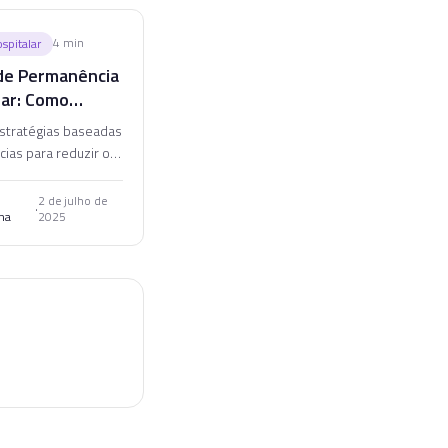
4
min
spitalar
e Permanência
lar: Como
 Com Segurança
stratégias baseadas
ias para reduzir o
permanência
r sem comprometer a
2 de julho de
·
na
2025
e a qualidade do