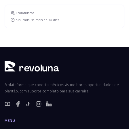
0
candidato
s
Publicada
Ha mais de 30 dias
r
ev
oluna
A plataforma que conecta médicos às melhores oportunidades de
plantão, com suporte completo para sua carreira.
MENU