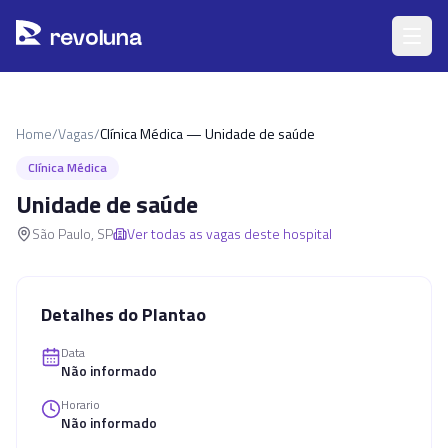
Pular para o conteúdo principal
r
ev
oluna
Home
/
Vagas
/
Clínica Médica — Unidade de saúde
Clínica Médica
Unidade de saúde
São Paulo
,
SP
Ver todas as vagas deste hospital
Detalhes do Plantao
Data
Não informado
Horario
Não informado