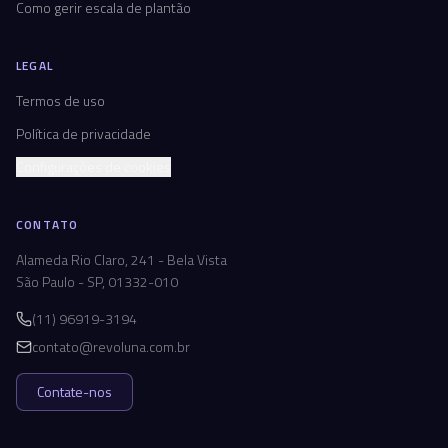
Como gerir escala de plantão
LEGAL
Termos de uso
Política de privacidade
Configurações de cookies
CONTATO
Alameda Rio Claro, 241 - Bela Vista
São Paulo - SP, 01332-010
(11) 96919-3194
contato@revoluna.com.br
Contate-nos