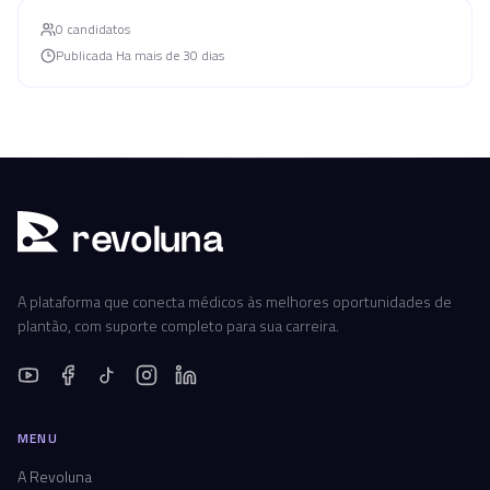
0
candidato
s
Publicada
Ha mais de 30 dias
r
ev
oluna
A plataforma que conecta médicos às melhores oportunidades de
plantão, com suporte completo para sua carreira.
MENU
A Revoluna