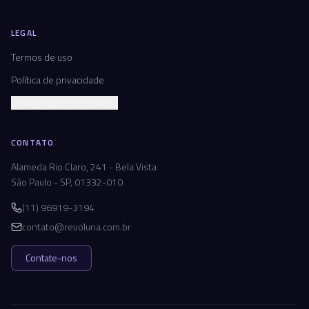
LEGAL
Termos de uso
Política de privacidade
Configurações de cookies
CONTATO
Alameda Rio Claro, 241 - Bela Vista
São Paulo - SP, 01332-010
(11) 96919-3194
contato@revoluna.com.br
Contate-nos