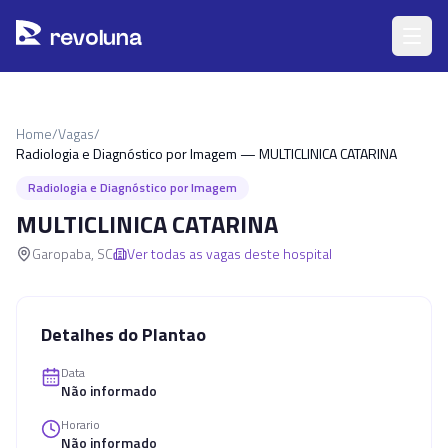
Pular para o conteúdo principal
r
ev
oluna
Home
/
Vagas
/
Radiologia e Diagnóstico por Imagem — MULTICLINICA CATARINA
Radiologia e Diagnóstico por Imagem
MULTICLINICA CATARINA
Garopaba
,
SC
Ver todas as vagas deste hospital
Detalhes do Plantao
Data
Não informado
Horario
Não informado