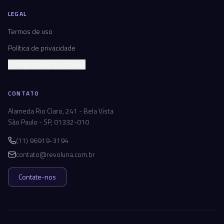
LEGAL
Termos de uso
Política de privacidade
Configurações de cookies
CONTATO
Alameda Rio Claro, 241 - Bela Vista
São Paulo - SP, 01332-010
(11) 96919-3194
contato@revoluna.com.br
Contate-nos