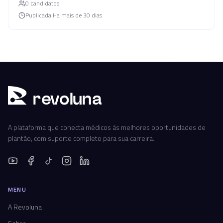
0
candidato
s
Publicada
Ha mais de 30 dias
r
ev
oluna
A plataforma que conecta médicos às melhores oportunidades de
plantão, com suporte completo para sua carreira.
MENU
A Revoluna