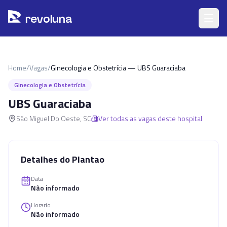
Pular para o conteúdo principal
r
ev
oluna
Home
/
Vagas
/
Ginecologia e Obstetrícia — UBS Guaraciaba
Ginecologia e Obstetrícia
UBS Guaraciaba
São Miguel Do Oeste
,
SC
Ver todas as vagas deste hospital
Detalhes do Plantao
Data
Não informado
Horario
Não informado