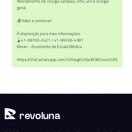
Atendimento de cirurgia cardíaca, orto, uro e cirurgia
geral.
💰 Valor a combinar!
À disposição para mais informações:
🪀41-99700-2421 / 41-99166-4381
Mirian - Assistente de Escala Médica
https://chat.whatsapp.com/G35wgK45JyH838Ossv24R2
r
ev
oluna