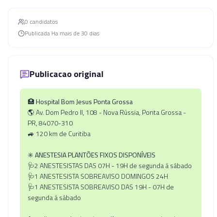
0
candidato
s
Publicada
Ha mais de 30 dias
Publicacao original
🏥
Hospital Bom Jesus Ponta Grossa
🌎 Av. Dom Pedro II, 108 - Nova Rússia, Ponta Grossa -
PR, 84070-310
🚙 120 km de Curitiba
✳️
ANESTESIA PLANTÕES FIXOS DISPONÍVEIS
🩺2 ANESTESISTAS DAS 07H - 19H de segunda á sábado
🩺1 ANESTESISTA SOBREAVISO DOMINGOS 24H
🩺1 ANESTESISTA SOBREAVISO DAS 19H - 07H de
segunda á sábado