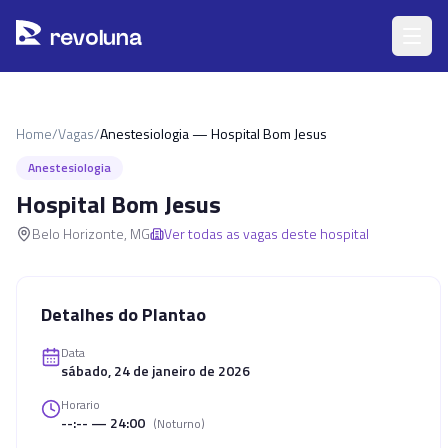
Pular para o conteúdo principal
r
ev
oluna
Home
/
Vagas
/
Anestesiologia — Hospital Bom Jesus
Anestesiologia
Hospital Bom Jesus
Belo Horizonte
,
MG
Ver todas as vagas deste hospital
Detalhes do Plantao
Data
sábado, 24 de janeiro de 2026
Horario
--:-- — 24:00
(
Noturno
)