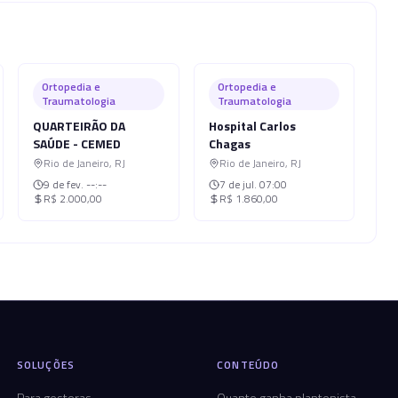
Ortopedia e
Ortopedia e
Traumatologia
Traumatologia
QUARTEIRÃO DA
Hospital Carlos
SAÚDE - CEMED
Chagas
Rio de Janeiro
,
RJ
Rio de Janeiro
,
RJ
9 de fev.
--:--
7 de jul.
07:00
R$ 2.000,00
R$ 1.860,00
SOLUÇÕES
CONTEÚDO
Para gestoras
Quanto ganha plantonista