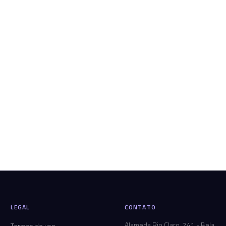
LEGAL
CONTATO
Alameda Rio Claro, 241 - Bela
Termos de uso