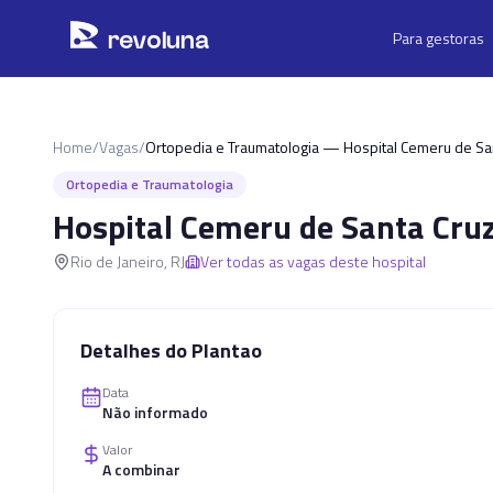
Pular para o conteúdo principal
r
ev
oluna
Para gestoras
Home
/
Vagas
/
Ortopedia e Traumatologia — Hospital Cemeru de Sa
Ortopedia e Traumatologia
Hospital Cemeru de Santa Cru
Rio de Janeiro
,
RJ
Ver todas as vagas deste hospital
Detalhes do Plantao
Data
Não informado
Valor
A combinar