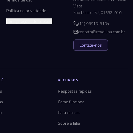
Vista
Política de privacidade
São Paulo - SP, 01332-010
Configurações de cookies
(11) 96919-3194
contato@revoluna.com.br
Contate-nos
 É
RECURSOS
os
Respostas rápidas
as
Como funciona
co
Para clínicas
Sobre a Julia