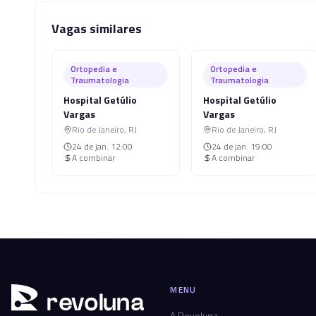
Vagas similares
Ortopedia e
Ortopedia e
Traumatologia
Traumatologia
Hospital Getúlio
Hospital Getúlio
Vargas
Vargas
Rio de Janeiro
,
RJ
Rio de Janeiro
,
RJ
24 de jan.
12:00
24 de jan.
19:00
A combinar
A combinar
MENU
r
ev
oluna
A Revoluna