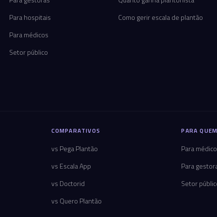
Para hospitais
Como gerir escala de plantão
Para médicos
Setor público
COMPARATIVOS
PARA QUEM
vs Pega Plantão
Para médic
vs Escala App
Para gestor
vs Doctorid
Setor públi
vs Quero Plantão