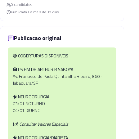
0
candidato
s
Publicada
Ha mais de 30 dias
Publicacao original
🔴
COBERTURAS DISPONIVEIS
🏥
PS HM DR ARTHUR R SABOYA
Av. Francisco de Paula Quintanilha Ribeiro, 860 -
Jabaquara/SP
🧠
NEUROCIRURGIA
03/01 NOTURNO
04/01 DIURNO
❗💰
Consultar Valores Especiais
🧠
NEUROCIRURGIA/DIARISTA