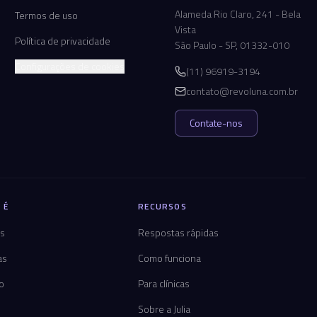
Alameda Rio Claro, 241 - Bela
Termos de uso
Vista
Política de privacidade
São Paulo - SP, 01332-010
Configurações de cookies
(11) 96919-3194
contato@revoluna.com.br
Contate-nos
 É
RECURSOS
os
Respostas rápidas
as
Como funciona
co
Para clínicas
Sobre a Julia