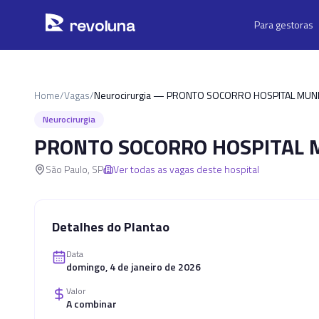
Pular para o conteúdo principal
r
ev
oluna
Para gestoras
Home
/
Vagas
/
Neurocirurgia — PRONTO SOCORRO HOSPITAL MUNI
Neurocirurgia
PRONTO SOCORRO HOSPITAL M
São Paulo
,
SP
Ver todas as vagas deste hospital
Detalhes do Plantao
Data
domingo, 4 de janeiro de 2026
Valor
A combinar