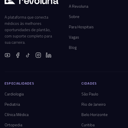
r
ev
oluna
A Revoluna
Sobre
A plataforma que conecta
médicos às melhores
Para Hospitais
oportunidades de plantão,
com suporte completo para
Vagas
sua carreira.
Blog
ESPECIALIDADES
CIDADES
Cardiologia
São Paulo
Pediatria
Rio de Janeiro
Clínica Médica
Belo Horizonte
Ortopedia
Curitiba