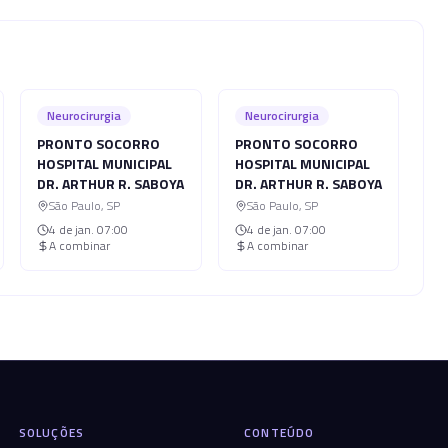
Neurocirurgia
Neurocirurgia
PRONTO SOCORRO
PRONTO SOCORRO
HOSPITAL MUNICIPAL
HOSPITAL MUNICIPAL
DR. ARTHUR R. SABOYA
DR. ARTHUR R. SABOYA
São Paulo
,
SP
São Paulo
,
SP
4 de jan.
07:00
4 de jan.
07:00
A combinar
A combinar
SOLUÇÕES
CONTEÚDO