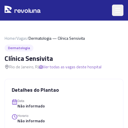
Pular para o conteúdo principal
r
ev
oluna
Home
/
Vagas
/
Dermatologia — Clínica Sensivita
Dermatologia
Clínica Sensivita
Rio de Janeiro
,
RJ
Ver todas as vagas deste hospital
Detalhes do Plantao
Data
Não informado
Horario
Não informado