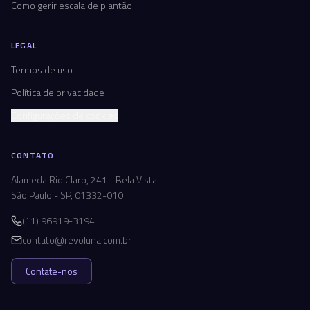
Como gerir escala de plantão
LEGAL
Termos de uso
Política de privacidade
Configurações de cookies
CONTATO
Alameda Rio Claro, 241 - Bela Vista
São Paulo - SP, 01332-010
(11) 96919-3194
contato@revoluna.com.br
Contate-nos