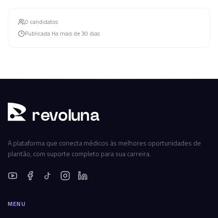
0
candidato
s
Publicada
Ha mais de 30 dias
r
ev
oluna
A plataforma que conecta médicos às melhores oportunidades de
plantão, com suporte completo para sua carreira.
MENU