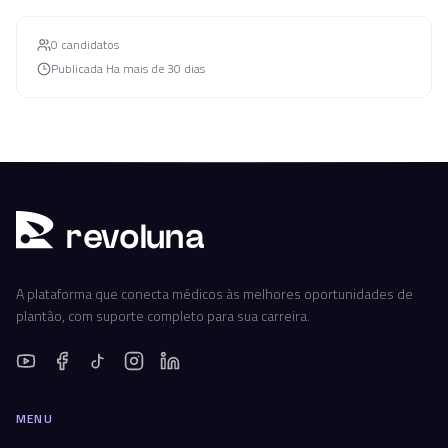
0
candidato
s
Publicada
Ha mais de 30 dias
r
ev
oluna
A plataforma que conecta médicos às melhores oportunidades de
plantão, com suporte completo para sua carreira.
MENU