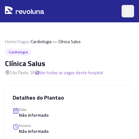
Pular para o conteúdo principal
r
ev
oluna
Home
/
Vagas
/
Cardiologia — Clínica Salus
Cardiologia
Clínica Salus
São Paulo
,
SP
Ver todas as vagas deste hospital
Detalhes do Plantao
Data
Não informado
Horario
Não informado