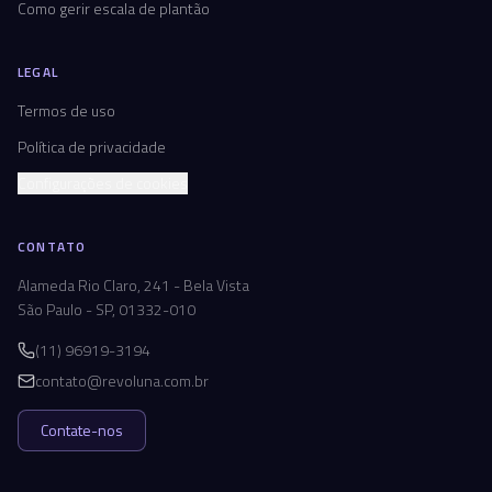
Como gerir escala de plantão
LEGAL
Termos de uso
Política de privacidade
Configurações de cookies
CONTATO
Alameda Rio Claro, 241 - Bela Vista
São Paulo - SP, 01332-010
(11) 96919-3194
contato@revoluna.com.br
Contate-nos