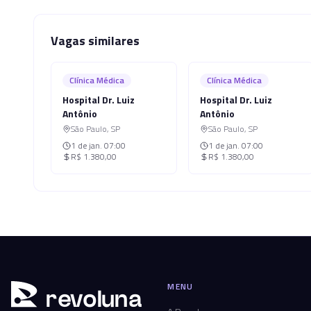
Vagas similares
Clínica Médica
Clínica Médica
Hospital Dr. Luiz
Hospital Dr. Luiz
Antônio
Antônio
São Paulo
,
SP
São Paulo
,
SP
1 de jan.
07:00
1 de jan.
07:00
R$ 1.380,00
R$ 1.380,00
MENU
r
ev
oluna