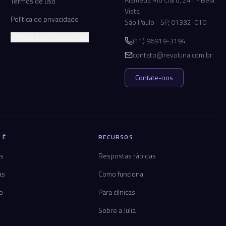
Termos de uso
Vista
Política de privacidade
São Paulo - SP, 01332-010
Configurações de cookies
(11) 96919-3194
contato@revoluna.com.br
Contate-nos
 É
RECURSOS
os
Respostas rápidas
as
Como funciona
co
Para clínicas
Sobre a Julia