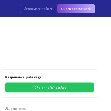
Anunciar plantão
Quero contratar
Responsável pela vaga
Falar no WhatsApp
0
candidato
s