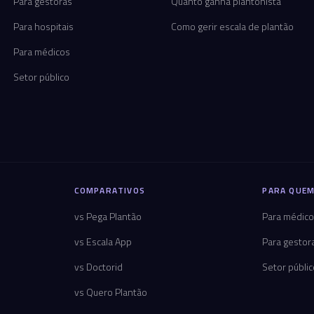
Para gestoras
Quanto ganha plantonista
Para hospitais
Como gerir escala de plantão
Para médicos
Setor público
COMPARATIVOS
PARA QUEM
vs Pega Plantão
Para médic
vs Escala App
Para gestor
vs Doctorid
Setor públi
vs Quero Plantão