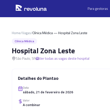
Pular para o conteúdo principal
r
ev
oluna
Para gestoras
Home
/
Vagas
/
Clínica Médica — Hospital Zona Leste
Clínica Médica
Hospital Zona Leste
São Paulo
,
SP
Ver todas as vagas deste hospital
Detalhes do Plantao
Data
sábado, 21 de fevereiro de 2026
Valor
A combinar