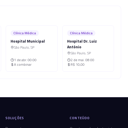
Clínica Médica
Clínica Médica
Hospital Municipal
Hospital Dr. Luiz
Antônio
São Paulo
,
SP
São Paulo
,
SP
1 de abr.
00:00
2 de mai.
08:00
A combinar
R$ 10,00
SOLUÇÕES
CONTEÚDO