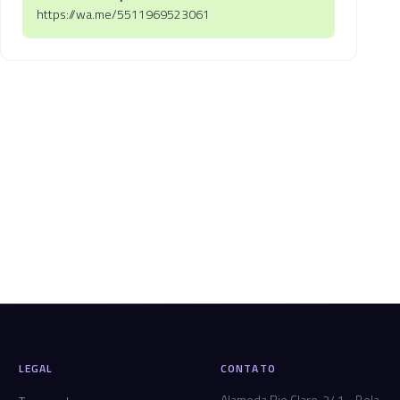
https://wa.me/5511969523061
LEGAL
CONTATO
Alameda Rio Claro, 241 - Bela