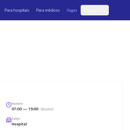
Para hospitais
Para médicos
Vagas
Recursos
Horario
07:00 — 19:00
(
Diurno
)
Setor
Hospital