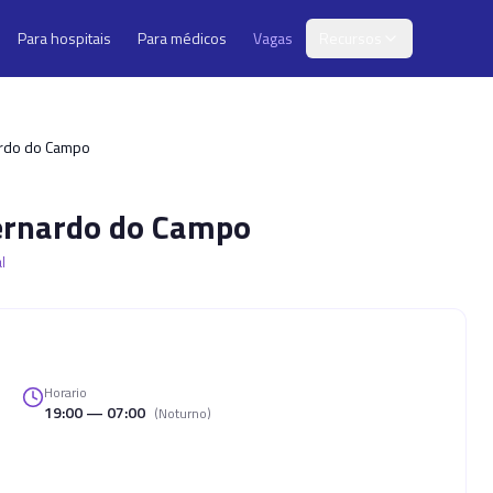
Para hospitais
Para médicos
Vagas
Recursos
ardo do Campo
Bernardo do Campo
l
Horario
19:00 — 07:00
(
Noturno
)