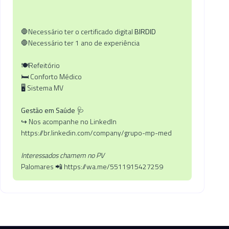
🛑Necessário ter o certificado digital
BIRDID
🛑Necessário ter 1 ano de experiência
🍽️Refeitório
🛏️ Conforto Médico
🖥️ Sistema MV
Gestão em Saúde
🩺
↪ Nos acompanhe no LinkedIn
https://br.linkedin.com/company/grupo-mp-med
Interessados chamem no PV
Palomares 📲 https://wa.me/5511915427259