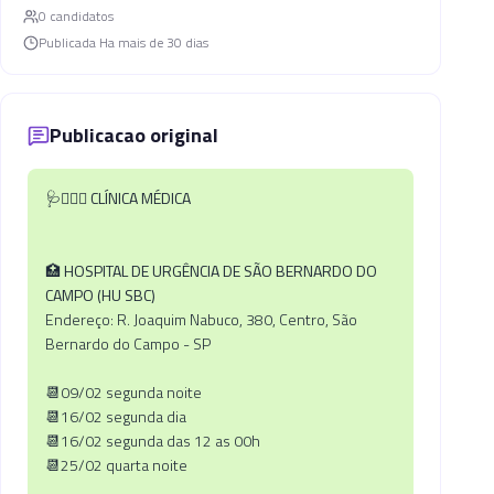
0
candidato
s
Publicada
Ha mais de 30 dias
Publicacao original
🩺👩🏾‍⚕️
CLÍNICA MÉDICA
🏥
HOSPITAL DE URGÊNCIA DE SÃO BERNARDO DO
CAMPO (HU SBC)
Endereço: R. Joaquim Nabuco, 380, Centro, São
Bernardo do Campo - SP
📆09/02 segunda noite
📆16/02 segunda dia
📆16/02 segunda das 12 as 00h
📆25/02 quarta noite