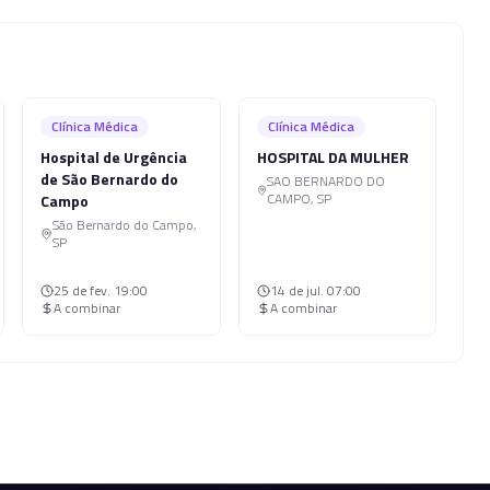
Clínica Médica
Clínica Médica
Hospital de Urgência
HOSPITAL DA MULHER
de São Bernardo do
SAO BERNARDO DO
CAMPO
,
SP
Campo
São Bernardo do Campo
,
SP
25 de fev.
19:00
14 de jul.
07:00
A combinar
A combinar