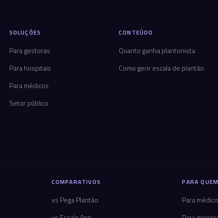
SOLUÇÕES
CONTEÚDO
Para gestoras
Quanto ganha plantonista
Para hospitais
Como gerir escala de plantão
Para médicos
Setor público
COMPARATIVOS
PARA QUEM
vs Pega Plantão
Para médic
vs Escala App
Para gestor