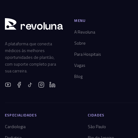
MENU
r
ev
oluna
A Revoluna
Sobre
A plataforma que conecta
médicos às melhores
Para Hospitais
oportunidades de plantão,
com suporte completo para
Vagas
sua carreira.
Blog
ESPECIALIDADES
CIDADES
Cardiologia
São Paulo
Pediatria
Rio de Janeiro