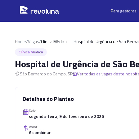
Pular para o conteúdo principal
r
ev
oluna
Para gestoras
Home
/
Vagas
/
Clínica Médica — Hospital de Urgência de São Bern
Clínica Médica
Hospital de Urgência de São 
São Bernardo do Campo
,
SP
Ver todas as vagas deste hospita
Detalhes do Plantao
Data
segunda-feira, 9 de fevereiro de 2026
Valor
A combinar