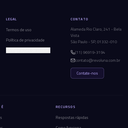
LEGAL
CONTATO
Alameda Rio Claro, 241 - Bela
Termos de uso
Vista
Política de privacidade
São Paulo - SP, 01332-010
Configurações de cookies
(11) 96919-3194
contato@revoluna.com.br
Contate-nos
 É
RECURSOS
os
Respostas rápidas
as
Como funciona