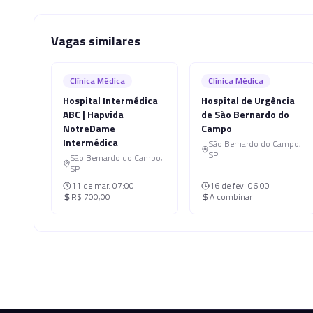
Vagas similares
Clínica Médica
Clínica Médica
Hospital Intermédica
Hospital de Urgência
ABC | Hapvida
de São Bernardo do
NotreDame
Campo
Intermédica
São Bernardo do Campo
,
SP
São Bernardo do Campo
,
SP
11 de mar.
07:00
16 de fev.
06:00
R$ 700,00
A combinar