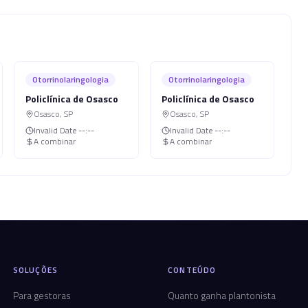
Otorrinolaringologia
Otorrinolaringologia
Policlínica de Osasco
Policlínica de Osasco
Osasco
,
SP
Osasco
,
SP
Invalid Date
--:--
Invalid Date
--:--
A combinar
A combinar
SOLUÇÕES
CONTEÚDO
Para gestoras
Quanto ganha plantonista