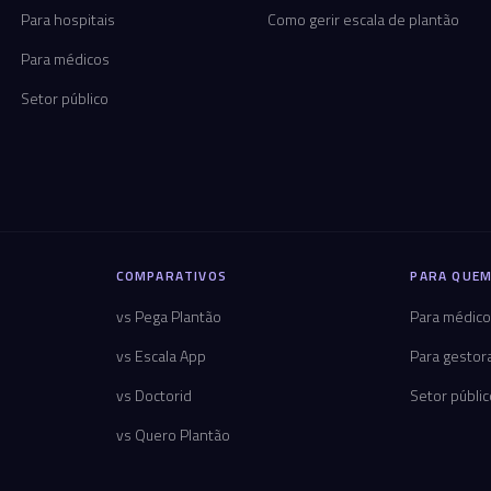
Para hospitais
Como gerir escala de plantão
Para médicos
Setor público
COMPARATIVOS
PARA QUEM
vs Pega Plantão
Para médic
vs Escala App
Para gestor
vs Doctorid
Setor públi
vs Quero Plantão