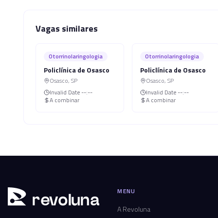
Vagas similares
Otorrinolaringologia
Otorrinolaringologia
Policlínica de Osasco
Policlínica de Osasco
Osasco
,
SP
Osasco
,
SP
Invalid Date
--:--
Invalid Date
--:--
A combinar
A combinar
MENU
r
ev
oluna
A Revoluna