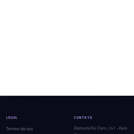
LEGAL
CONTATO
Alameda Rio Claro, 241 - Bela
Termos de uso