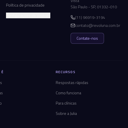
Vista
Política de privacidade
São Paulo - SP, 01332-010
Configurações de cookies
(11) 96919-3194
contato@revoluna.com.br
Contate-nos
 É
RECURSOS
os
Respostas rápidas
as
Como funciona
co
Para clínicas
Sobre a Julia