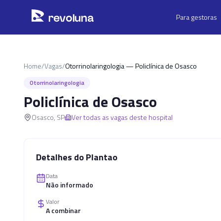
Pular para o conteúdo principal
r
ev
oluna
Para gestoras
Home
/
Vagas
/
Otorrinolaringologia — Policlínica de Osasco
Otorrinolaringologia
Policlínica de Osasco
Osasco
,
SP
Ver todas as vagas deste hospital
Detalhes do Plantao
Data
Não informado
Valor
A combinar