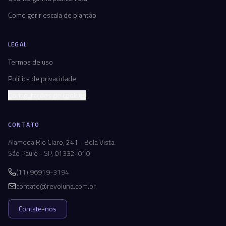
Como gerir escala de plantão
LEGAL
Termos de uso
Política de privacidade
Configurações de cookies
CONTATO
Alameda Rio Claro, 241 - Bela Vista
São Paulo - SP, 01332-010
(11) 96919-3194
contato@revoluna.com.br
Contate-nos