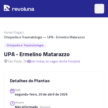
Pular para o conteúdo principal
r
ev
oluna
Home
/
Vagas
/
Ortopedia e Traumatologia — UPA - Ermelino Matarazzo
Ortopedia e Traumatologia
UPA - Ermelino Matarazzo
São Paulo
,
SP
Ver todas as vagas deste hospital
Detalhes do Plantao
Data
segunda-feira, 20 de abril de 2026
Horario
Não informado
(
Diurno
)