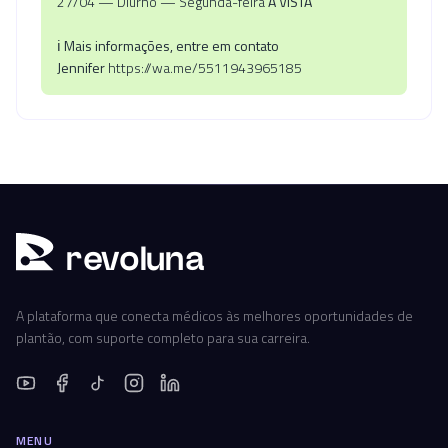
27/04 — Diurno — Segunda-feira
Á VISTA
ℹ️
Mais informações, entre em contato
Jennifer
https://wa.me/5511943965185
r
ev
oluna
A plataforma que conecta médicos às melhores oportunidades de
plantão, com suporte completo para sua carreira.
MENU