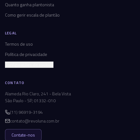
Quanto ganha plantonista
Como gerir escala de plantão
LEGAL
Termos de uso
Política de privacidade
Configurações de cookies
CONTATO
Alameda Rio Claro, 241 - Bela Vista
São Paulo - SP, 01332-010
(11) 96919-3194
contato@revoluna.com.br
Contate-nos