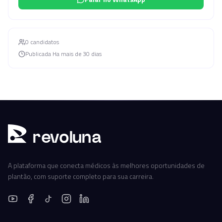
0
candidato
s
Publicada
Ha mais de 30 dias
r
ev
oluna
A plataforma que conecta médicos às melhores oportunidades de
plantão, com suporte completo para sua carreira.