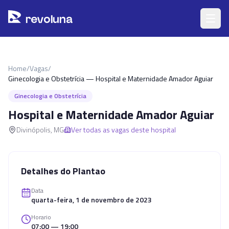
Pular para o conteúdo principal
r
ev
oluna
Home
/
Vagas
/
Ginecologia e Obstetrícia — Hospital e Maternidade Amador Aguiar
Ginecologia e Obstetrícia
Hospital e Maternidade Amador Aguiar
Divinópolis
,
MG
Ver todas as vagas deste hospital
Detalhes do Plantao
Data
quarta-feira, 1 de novembro de 2023
Horario
07:00 — 19:00