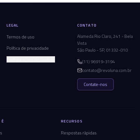
LEGAL
CONTATO
Alameda Rio Claro, 241 - Bela
Termos de uso
Vista
Política de privacidade
São Paulo - SP, 01332-010
Configurações de cookies
(11) 96919-3194
contato@revoluna.com.br
Contate-nos
 É
RECURSOS
os
Respostas rápidas