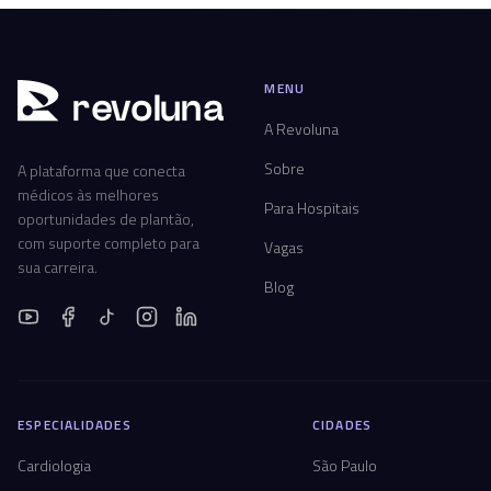
MENU
r
ev
oluna
A Revoluna
Sobre
A plataforma que conecta
médicos às melhores
Para Hospitais
oportunidades de plantão,
com suporte completo para
Vagas
sua carreira.
Blog
ESPECIALIDADES
CIDADES
Cardiologia
São Paulo