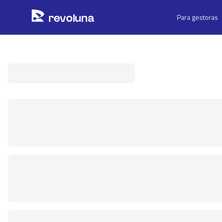
Pular para o conteúdo principal
r
ev
oluna
Para gestoras