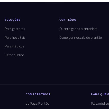
SOLUÇÕES
CONTEÚDO
Para gestoras
Quanto ganha plantonista
Para hospitais
Como gerir escala de plantão
Para médicos
Setor público
COMPARATIVOS
PARA QUEM
vs Pega Plantão
Para médic