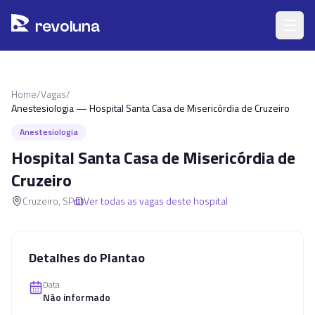
Pular para o conteúdo principal
r
ev
oluna
Home
/
Vagas
/
Anestesiologia — Hospital Santa Casa de Misericórdia de Cruzeiro
Anestesiologia
Hospital Santa Casa de Misericórdia de
Cruzeiro
Cruzeiro
,
SP
Ver todas as vagas deste hospital
Detalhes do Plantao
Data
Não informado