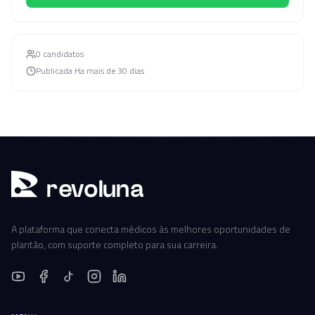
0
candidato
s
Publicada
Ha mais de 30 dias
r
ev
oluna
A plataforma que conecta médicos às melhores oportunidades de
plantão, com suporte completo para sua carreira.