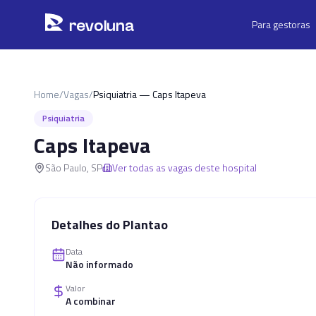
Pular para o conteúdo principal
r
ev
oluna
Para gestoras
Home
/
Vagas
/
Psiquiatria — Caps Itapeva
Psiquiatria
Caps Itapeva
São Paulo
,
SP
Ver todas as vagas deste hospital
Detalhes do Plantao
Data
Não informado
Valor
A combinar