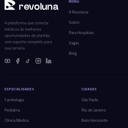
MENU
r
ev
oluna
A Revoluna
Sobre
A plataforma que conecta
médicos às melhores
Para Hospitais
oportunidades de plantão,
com suporte completo para
Vagas
sua carreira.
Blog
ESPECIALIDADES
CIDADES
Cardiologia
São Paulo
Pediatria
Rio de Janeiro
Clínica Médica
Belo Horizonte