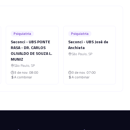
Psiquiatria
Psiquiatria
Seconci - UBS PONTE
Seconci - UBS José de
RASA - DR. CARLOS
Anchieta
OLIVALDO DE SOUZA L.
São Paulo
,
SP
MUNIZ
São Paulo
,
SP
3 de nov.
08:00
3 de nov.
07:00
A combinar
A combinar