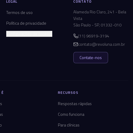
LEGAL
CONTATO
Alameda Rio Claro, 241 - Bela
Termos de uso
Vista
Política de privacidade
São Paulo - SP, 01332-010
Configurações de cookies
(11) 96919-3194
contato@revoluna.com.br
Contate-nos
 É
RECURSOS
os
Respostas rápidas
as
Como funciona
co
Para clínicas