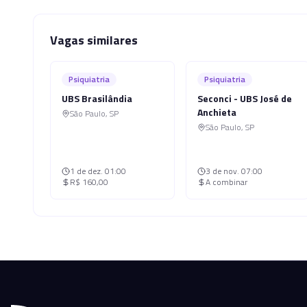
Vagas similares
Psiquiatria
Psiquiatria
UBS Brasilândia
Seconci - UBS José de
Anchieta
São Paulo
,
SP
São Paulo
,
SP
1 de dez.
01:00
3 de nov.
07:00
R$ 160,00
A combinar