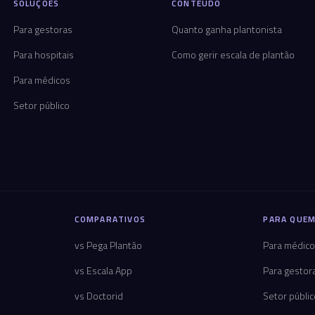
SOLUÇÕES
CONTEÚDO
Para gestoras
Quanto ganha plantonista
Para hospitais
Como gerir escala de plantão
Para médicos
Setor público
COMPARATIVOS
PARA QUEM
vs Pega Plantão
Para médic
vs Escala App
Para gestor
vs Doctorid
Setor públi