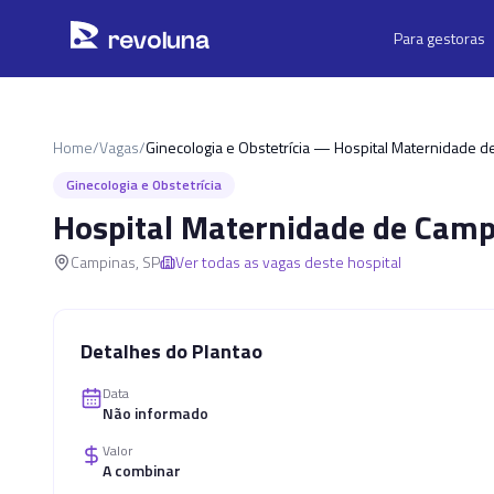
Pular para o conteúdo principal
r
ev
oluna
Para gestoras
Home
/
Vagas
/
Ginecologia e Obstetrícia — Hospital Maternidade 
Ginecologia e Obstetrícia
Hospital Maternidade de Camp
Campinas
,
SP
Ver todas as vagas deste hospital
Detalhes do Plantao
Data
Não informado
Valor
A combinar