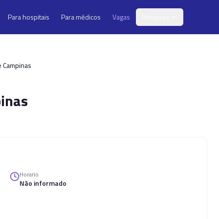
Para hospitais
Para médicos
Vagas
Recursos
de Campinas
inas
Horario
Não informado