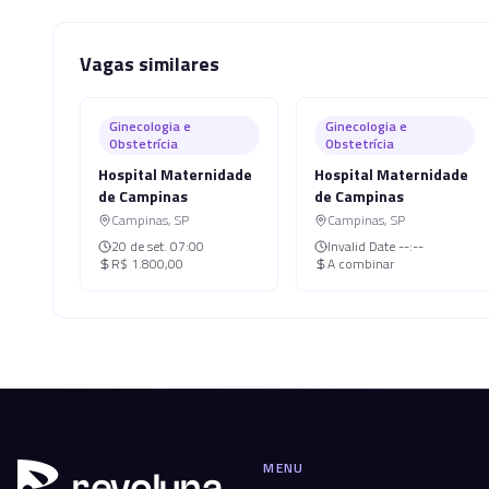
Vagas similares
Ginecologia e
Ginecologia e
Obstetrícia
Obstetrícia
Hospital Maternidade
Hospital Maternidade
de Campinas
de Campinas
Campinas
,
SP
Campinas
,
SP
20 de set.
07:00
Invalid Date
--:--
R$ 1.800,00
A combinar
MENU
r
ev
oluna