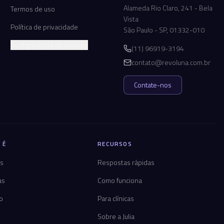
Alameda Rio Claro, 241 - Bela
Termos de uso
Vista
Política de privacidade
São Paulo - SP, 01332-010
Configurações de cookies
(11) 96919-3194
contato@revoluna.com.br
Contate-nos
 É
RECURSOS
os
Respostas rápidas
as
Como funciona
co
Para clínicas
Sobre a Julia