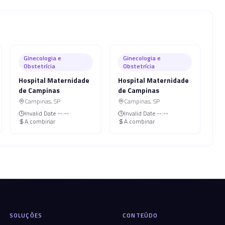
Ginecologia e
Ginecologia e
Obstetrícia
Obstetrícia
Hospital Maternidade
Hospital Maternidade
de Campinas
de Campinas
Campinas
,
SP
Campinas
,
SP
Invalid Date
--:--
Invalid Date
--:--
A combinar
A combinar
SOLUÇÕES
CONTEÚDO