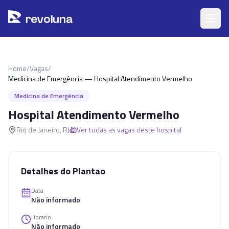
Pular para o conteúdo principal
r
ev
oluna
Home
/
Vagas
/
Medicina de Emergência — Hospital Atendimento Vermelho
Medicina de Emergência
Hospital Atendimento Vermelho
Rio de Janeiro
,
RJ
Ver todas as vagas deste hospital
Detalhes do Plantao
Data
Não informado
Horario
Não informado