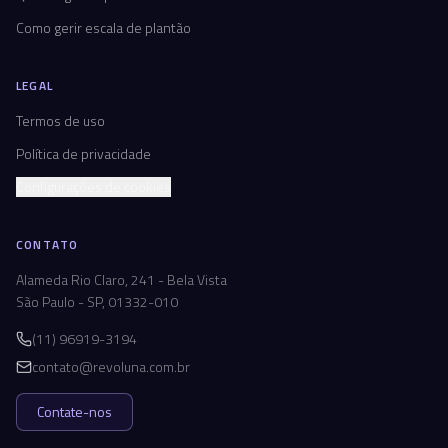
Como gerir escala de plantão
LEGAL
Termos de uso
Política de privacidade
Configurações de cookies
CONTATO
Alameda Rio Claro, 241 - Bela Vista
São Paulo - SP, 01332-010
(11) 96919-3194
contato@revoluna.com.br
Contate-nos