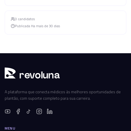
0
candidato
s
Publicada
Ha mais de 30 dias
r
ev
oluna
A plataforma que conecta médicos às melhores oportunidades de
plantão, com suporte completo para sua carreira.
MENU