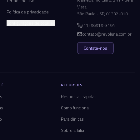
Termos de uso
Vista
Política de privacidade
São Paulo - SP, 01332-010
Configurações de cookies
(11) 96919-3194
contato@revoluna.com.br
Contate-nos
 É
RECURSOS
os
Respostas rápidas
as
Como funciona
co
Para clínicas
Sobre a Julia