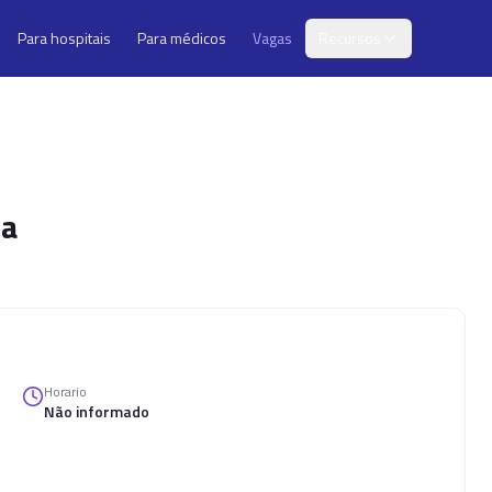
Para hospitais
Para médicos
Vagas
Recursos
ia
Horario
Não informado