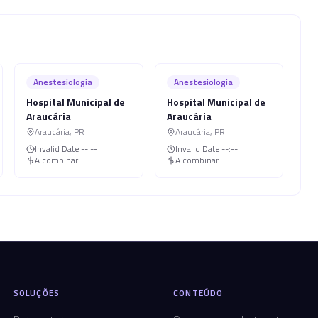
Anestesiologia
Anestesiologia
Hospital Municipal de
Hospital Municipal de
Araucária
Araucária
Araucária
,
PR
Araucária
,
PR
Invalid Date
--:--
Invalid Date
--:--
A combinar
A combinar
SOLUÇÕES
CONTEÚDO