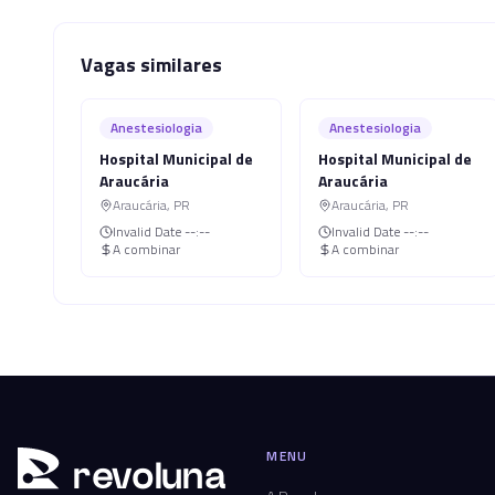
Vagas similares
Anestesiologia
Anestesiologia
Hospital Municipal de
Hospital Municipal de
Araucária
Araucária
Araucária
,
PR
Araucária
,
PR
Invalid Date
--:--
Invalid Date
--:--
A combinar
A combinar
MENU
r
ev
oluna