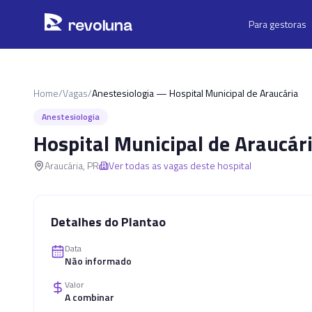
Pular para o conteúdo principal
r
ev
oluna
Para gestoras
Home
/
Vagas
/
Anestesiologia — Hospital Municipal de Araucária
Anestesiologia
Hospital Municipal de Araucár
Araucária
,
PR
Ver todas as vagas deste hospital
Detalhes do Plantao
Data
Não informado
Valor
A combinar