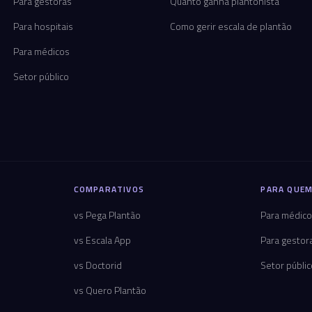
Para gestoras
Quanto ganha plantonista
Para hospitais
Como gerir escala de plantão
Para médicos
Setor público
COMPARATIVOS
PARA QUEM
vs Pega Plantão
Para médic
vs Escala App
Para gestor
vs Doctorid
Setor públi
vs Quero Plantão