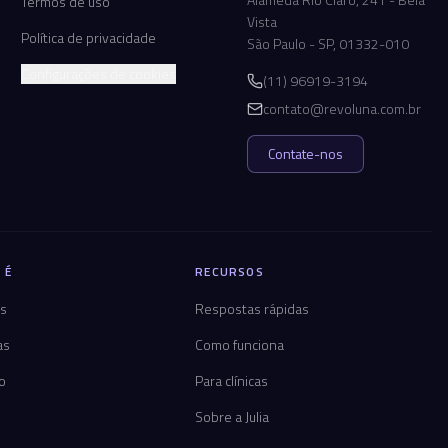
Termos de uso
Vista
Política de privacidade
São Paulo - SP, 01332-010
Configurações de cookies
(11) 96919-3194
contato@revoluna.com.br
Contate-nos
 É
RECURSOS
os
Respostas rápidas
as
Como funciona
co
Para clínicas
Sobre a Julia