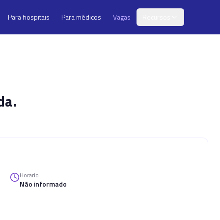
Para hospitais
Para médicos
Vagas
Recursos
da.
Horario
Não informado