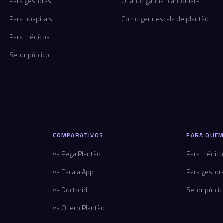
Para gestoras
Quanto ganha plantonista
Para hospitais
Como gerir escala de plantão
Para médicos
Setor público
COMPARATIVOS
PARA QUEM
vs Pega Plantão
Para médic
vs Escala App
Para gestor
vs Doctorid
Setor públi
vs Quero Plantão