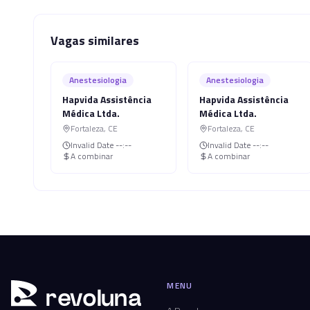
Vagas similares
Anestesiologia
Anestesiologia
Hapvida Assistência
Hapvida Assistência
Médica Ltda.
Médica Ltda.
Fortaleza
,
CE
Fortaleza
,
CE
Invalid Date
--:--
Invalid Date
--:--
A combinar
A combinar
MENU
r
ev
oluna