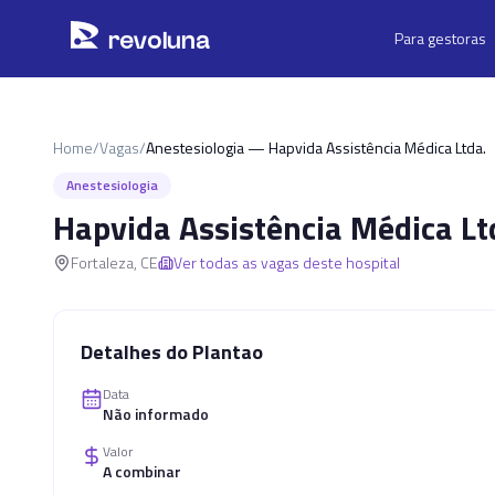
Pular para o conteúdo principal
r
ev
oluna
Para gestoras
Home
/
Vagas
/
Anestesiologia — Hapvida Assistência Médica Ltda.
Anestesiologia
Hapvida Assistência Médica Lt
Fortaleza
,
CE
Ver todas as vagas deste hospital
Detalhes do Plantao
Data
Não informado
Valor
A combinar