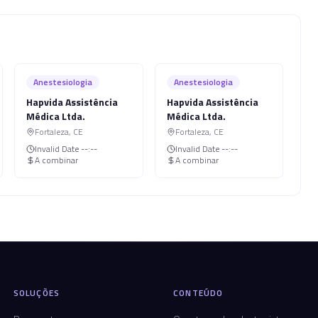
Anestesiologia
Anestesiologia
Hapvida Assistência
Hapvida Assistência
Médica Ltda.
Médica Ltda.
Fortaleza
,
CE
Fortaleza
,
CE
Invalid Date
--:--
Invalid Date
--:--
A combinar
A combinar
SOLUÇÕES
CONTEÚDO