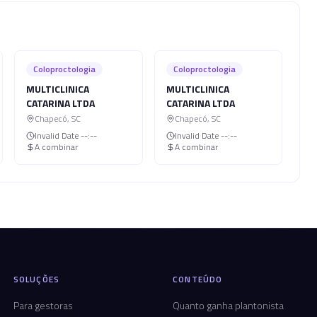
Coloproctologia
Coloproctologia
MULTICLINICA
MULTICLINICA
CATARINA LTDA
CATARINA LTDA
Chapecó
,
SC
Chapecó
,
SC
Invalid Date
--:--
Invalid Date
--:--
A combinar
A combinar
SOLUÇÕES
CONTEÚDO
Para gestoras
Quanto ganha plantonista