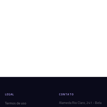
LEGAL
CONTATO
Alameda Rio Claro, 241 - Bela
Termos de uso