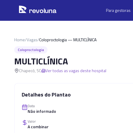
Pular para o conteúdo principal
r
ev
oluna
Para gestoras
Home
/
Vagas
/
Coloproctologia — MULTICLÍNICA
Coloproctologia
MULTICLÍNICA
Chapecó
,
SC
Ver todas as vagas deste hospital
Detalhes do Plantao
Data
Não informado
Valor
A combinar