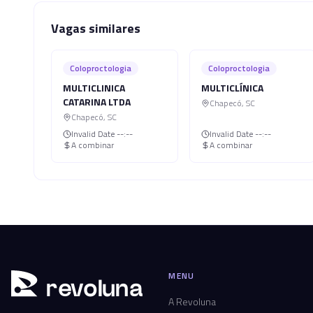
Vagas similares
Coloproctologia
Coloproctologia
MULTICLINICA
MULTICLÍNICA
CATARINA LTDA
Chapecó
,
SC
Chapecó
,
SC
Invalid Date
--:--
Invalid Date
--:--
A combinar
A combinar
MENU
r
ev
oluna
A Revoluna