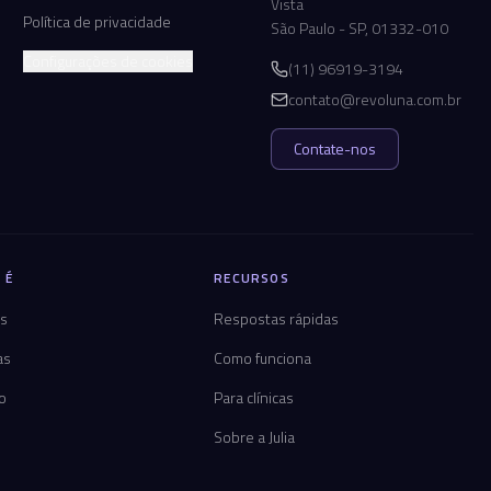
Vista
Política de privacidade
São Paulo - SP, 01332-010
Configurações de cookies
(11) 96919-3194
contato@revoluna.com.br
Contate-nos
 É
RECURSOS
os
Respostas rápidas
as
Como funciona
co
Para clínicas
Sobre a Julia