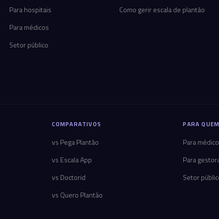
Para hospitais
Como gerir escala de plantão
Para médicos
Setor público
COMPARATIVOS
PARA QUEM
vs Pega Plantão
Para médic
vs Escala App
Para gestor
vs Doctorid
Setor públi
vs Quero Plantão