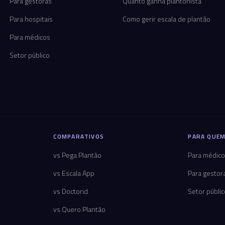
Para gestoras
Quanto ganha plantonista
Para hospitais
Como gerir escala de plantão
Para médicos
Setor público
COMPARATIVOS
PARA QUEM
vs Pega Plantão
Para médic
vs Escala App
Para gestor
vs Doctorid
Setor públi
vs Quero Plantão