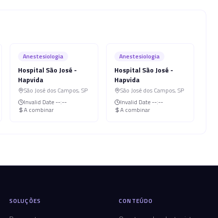
Anestesiologia
Anestesiologia
Hospital São José -
Hospital São José -
Hapvida
Hapvida
São José dos Campos
,
SP
São José dos Campos
,
SP
Invalid Date
--:--
Invalid Date
--:--
A combinar
A combinar
SOLUÇÕES
CONTEÚDO