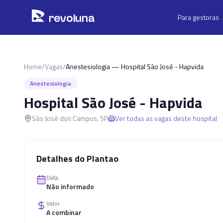
Pular para o conteúdo principal
r
ev
oluna
Para gestoras
Home
/
Vagas
/
Anestesiologia — Hospital São José - Hapvida
Anestesiologia
Hospital São José - Hapvida
São José dos Campos
,
SP
Ver todas as vagas deste hospital
Detalhes do Plantao
Data
Não informado
Valor
A combinar