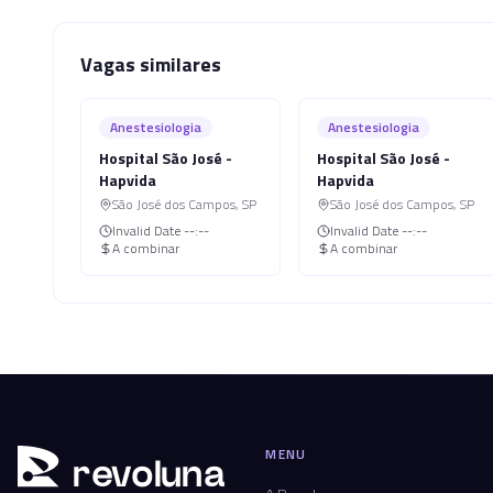
Vagas similares
Anestesiologia
Anestesiologia
Hospital São José -
Hospital São José -
Hapvida
Hapvida
São José dos Campos
,
SP
São José dos Campos
,
SP
Invalid Date
--:--
Invalid Date
--:--
A combinar
A combinar
MENU
r
ev
oluna