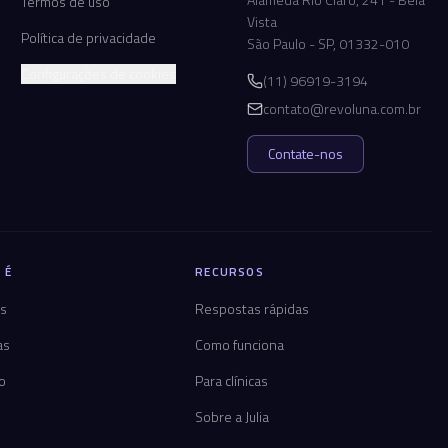
Termos de uso
Vista
Política de privacidade
São Paulo - SP, 01332-010
Configurações de cookies
(11) 96919-3194
contato@revoluna.com.br
Contate-nos
 É
RECURSOS
os
Respostas rápidas
as
Como funciona
co
Para clínicas
Sobre a Julia