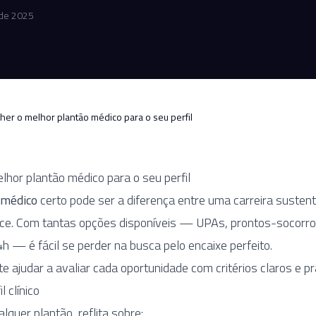
de 2025
er o melhor plantão médico para o seu perfil
hor plantão médico para o seu perfil
 médico
certo pode ser a diferença entre uma carreira sustent
e. Com tantas opções disponíveis — UPAs, prontos-socorros
4h — é fácil se perder na busca pelo encaixe perfeito.
e ajudar a avaliar cada oportunidade com critérios claros e pr
l clínico
lquer plantão, reflita sobre: