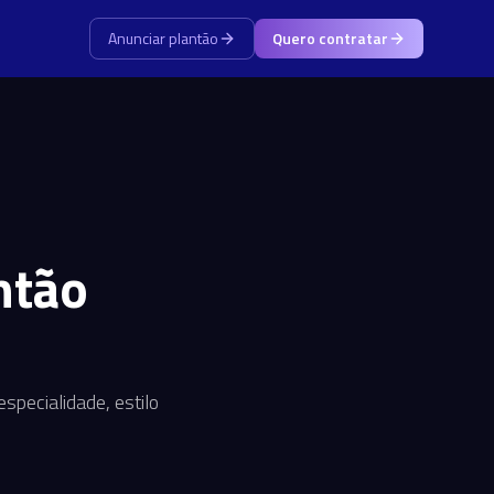
Anunciar plantão
Quero contratar
ntão
specialidade, estilo