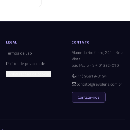
LEGAL
CONTATO
Alameda Rio Claro, 241 - Bela
Termos de uso
Vista
Política de privacidade
São Paulo - SP, 01332-010
Configurações de cookies
(11) 96919-3194
contato@revoluna.com.br
Contate-nos