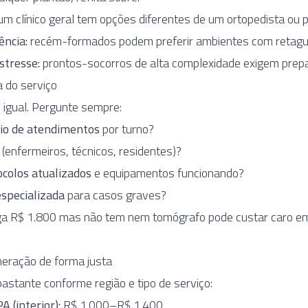
m clínico geral tem opções diferentes de um ortopedista ou p
ência:
recém-formados podem preferir ambientes com retag
stresse:
prontos-socorros de alta complexidade exigem prep
a do serviço
 igual. Pergunte sempre:
io de atendimentos
por turno?
(enfermeiros, técnicos, residentes)?
ocolos atualizados
e equipamentos funcionando?
specializada
para casos graves?
a R$ 1.800 mas não tem nem tomógrafo pode custar caro em
eração de forma justa
astante conforme região e tipo de serviço:
 (interior):
R$ 1.000–R$ 1.400