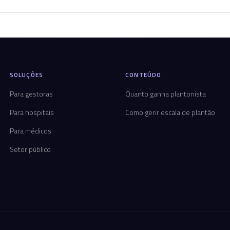
SOLUÇÕES
CONTEÚDO
Para gestoras
Quanto ganha plantonista
Para hospitais
Como gerir escala de plantão
Para médicos
Setor público