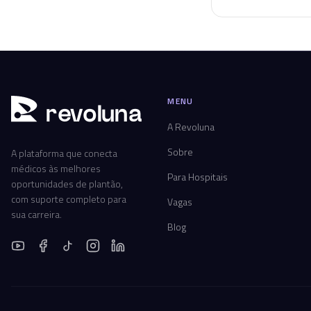
MENU
r
ev
oluna
A Revoluna
Sobre
A plataforma que conecta
médicos às melhores
Para Hospitais
oportunidades de plantão,
com suporte completo para
Vagas
sua carreira.
Blog