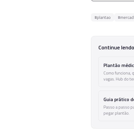
#
plantao
#
mercad
Continue lend
Plantão médic
Como funciona, 
vagas. Hub do te
Guia prático 
Passo a passo p
pegar plantão.