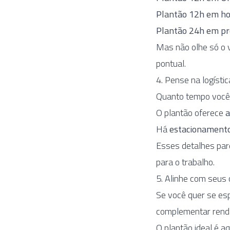
Plantão 12h em hosp
Plantão 24h em pro
Mas não olhe só o v
pontual.
4. Pense na logístic
Quanto tempo você
O plantão oferece
a
Há
estacionament
Esses detalhes par
para o trabalho.
5. Alinhe com seus 
Se você quer se esp
complementar renda
O plantão ideal é a