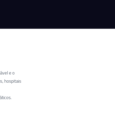
ável e o
, hospitais
áticos.