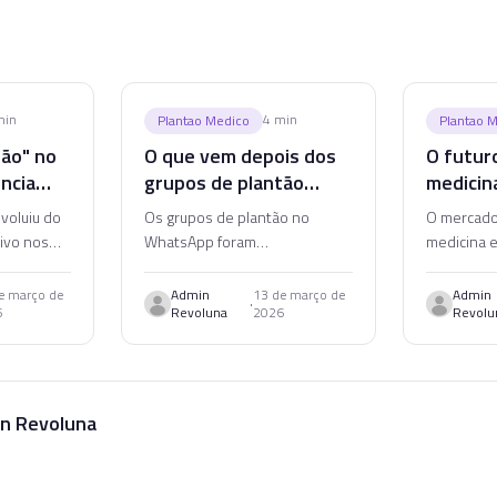
in
4
min
Plantao Medico
Plantao 
tão" no
O que vem depois dos
O futur
ência
grupos de plantão
medicin
 vaga
médico no WhatsApp
intelige
voluiu do
Os grupos de plantão no
O mercado
conect
tivo nos
WhatsApp foram
medicina e
elo
revolucionários, mas o
da improvi
ontra a
mercado está evoluindo.
era da inte
e março de
Admin
13 de março de
Admin
·
6
Revoluna
2026
Revolu
perfil.
Entenda o que vem a seguir e
Veja o que 
ção.
como se preparar para a
próxima fase.
n Revoluna