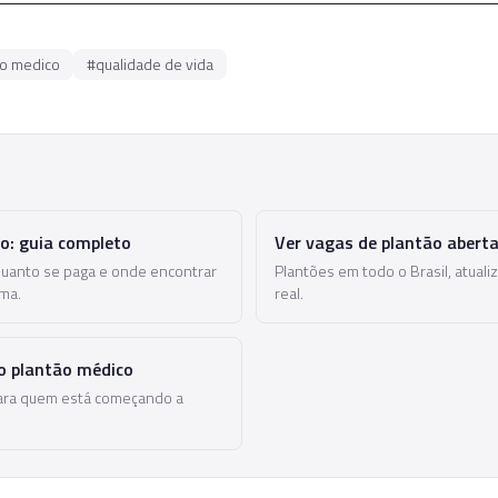
o medico
#
qualidade de vida
o
o: guia completo
Ver vagas de plantão abert
quanto se paga e onde encontrar
Plantões em todo o Brasil, atua
ma.
real.
do plantão médico
ara quem está começando a