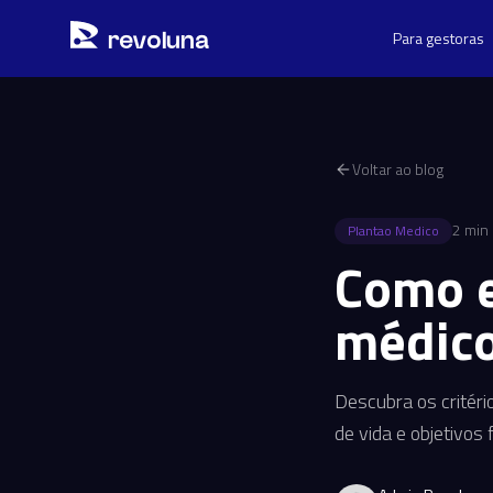
Pular para o conteúdo principal
r
ev
oluna
Para gestoras
Voltar ao blog
2
min 
Plantao Medico
Como e
médico
Descubra os critéri
de vida e objetivos 