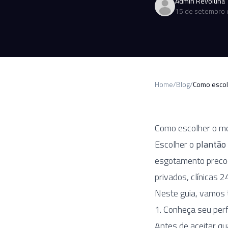
Admin Revoluna
15 de setembro 
Home
/
Blog
/
Como escolh
Como escolher o mel
Escolher o
plantão
esgotamento precoc
privados, clínicas 2
Neste guia, vamos t
1. Conheça seu perfi
Antes de aceitar qua