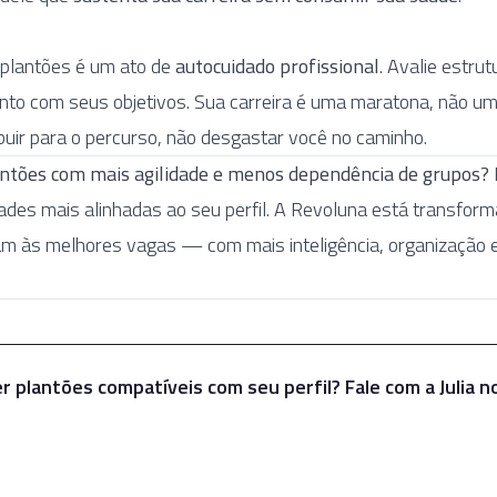
plantões é um ato de
autocuidado profissional
. Avalie estru
ento com seus objetivos. Sua carreira é uma maratona, não u
buir para o percurso, não desgastar você no caminho.
antões com mais agilidade e menos dependência de grupos?
ades mais alinhadas ao seu perfil. A Revoluna está transfo
m às melhores vagas — com mais inteligência, organização e 
r plantões compatíveis com seu perfil? Fale com a Julia 
Falar com a Julia