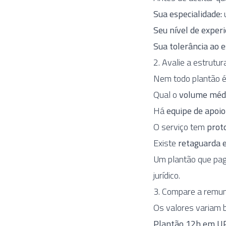
Sua especialidade:
u
Seu nível de experi
Sua tolerância ao e
2. Avalie a estrutur
Nem todo plantão é
Qual o
volume méd
Há
equipe de apoio
O serviço tem
prot
Existe
retaguarda e
Um plantão que pag
jurídico.
3. Compare a remun
Os valores variam b
Plantão 12h em UPA