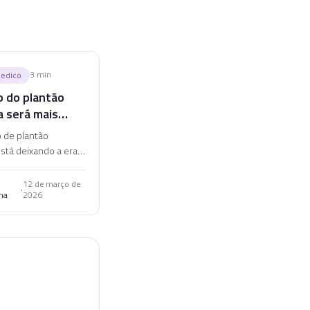
3
min
Medico
o do plantão
a será mais
nte, rápido e
 de plantão
ado
stá deixando a era
sação para entrar na
ligência operacional.
12 de março de
·
na
2026
está por vir.