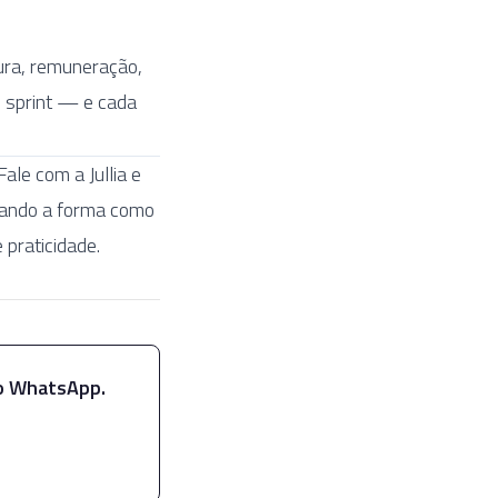
tura, remuneração,
m sprint — e cada
Fale com a Jullia e
rmando a forma como
praticidade.
no WhatsApp.