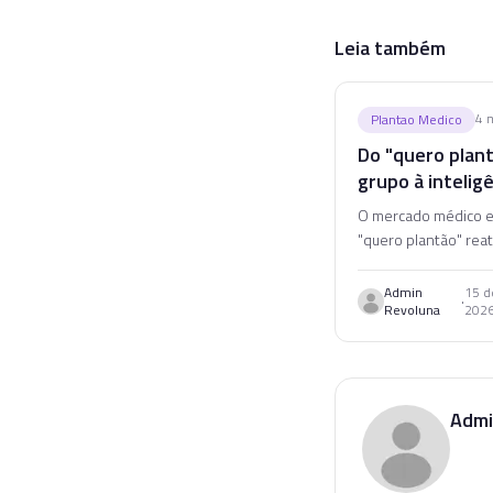
Leia também
4
m
Plantao Medico
Do "quero plan
grupo à intelig
que encontra a
O mercado médico e
certa
"quero plantão" rea
grupos para um mod
inteligente que enc
Admin
15 d
·
Revoluna
202
vaga certa para cada 
Entenda essa transi
Admi