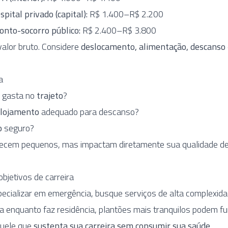
ital privado (capital):
R$ 1.400–R$ 2.200
nto-socorro público:
R$ 2.400–R$ 3.800
alor bruto. Considere
deslocamento, alimentação, descanso
a
 gasta no
trajeto
?
lojamento
adequado para descanso?
o
seguro?
ecem pequenos, mas impactam diretamente sua qualidade de 
objetivos de carreira
ecializar em emergência, busque serviços de alta complexida
 enquanto faz residência, plantões mais tranquilos podem fu
quele que
sustenta sua carreira sem consumir sua saúde
.