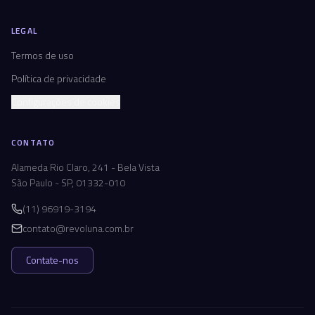
LEGAL
Termos de uso
Política de privacidade
Configurações de cookies
CONTATO
Alameda Rio Claro, 241 - Bela Vista
São Paulo - SP, 01332-010
(11) 96919-3194
contato@revoluna.com.br
Contate-nos