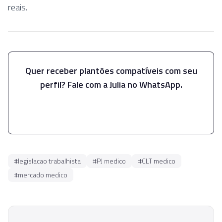
reais.
Quer receber plantões compatíveis com seu
perfil? Fale com a Julia no WhatsApp.
Falar com a Julia
#
legislacao trabalhista
#
PJ medico
#
CLT medico
#
mercado medico