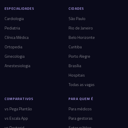
ESPECIALIDADES
CIDADES
Cardiologia
São Paulo
Pediatria
Rio de Janeiro
Clínica Médica
Belo Horizonte
Ortopedia
Curitiba
Ginecologia
Porto Alegre
Anestesiologia
Brasília
Hospitais
Todas as vagas
COMPARATIVOS
PARA QUEM É
vs Pega Plantão
Para médicos
vs Escala App
Para gestoras
vs Doctorid
Setor público