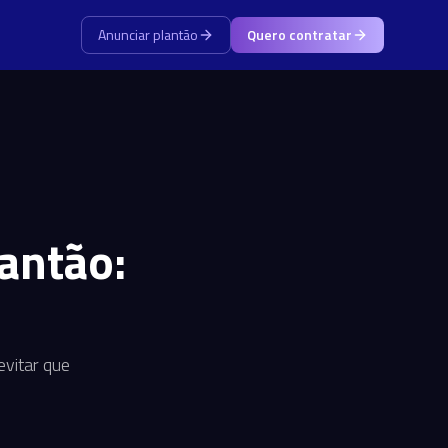
Anunciar plantão
Quero contratar
antão:
evitar que