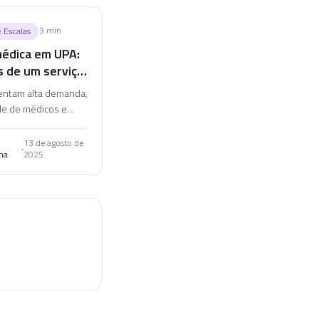
3
min
 Escalas
médica em UPA:
s de um serviço
entam alta demanda,
de de médicos e
ilidade. Saiba como
 escalas resilientes
13 de agosto de
·
na
2025
ços de urgência 24