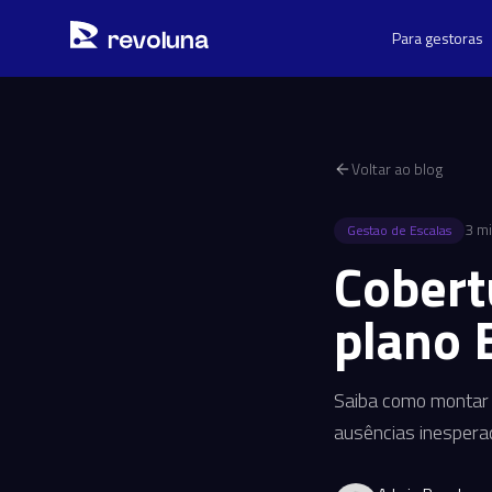
Pular para o conteúdo principal
r
ev
oluna
Para gestoras
Voltar ao blog
3
mi
Gestao de Escalas
Cobert
plano 
Saiba como montar 
ausências inesper