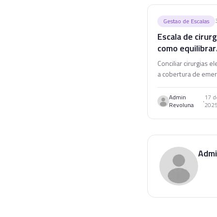
Gestao de Escalas
Escala de cirurg
como equilibrar
eletivas e eme
Conciliar cirurgias e
a cobertura de emer
um quebra-cabeça lo
Veja como hospitais
Admin
17 d
·
Revoluna
202
referência organiza
cirúrgica.
Admi