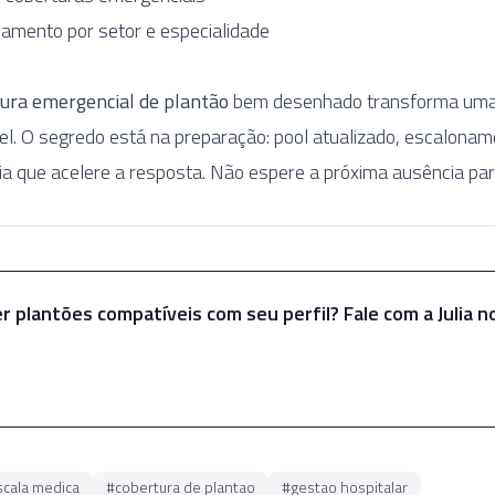
namento por setor e especialidade
ura emergencial de plantão
bem desenhado transforma uma
l. O segredo está na preparação: pool atualizado, escalonam
ia que acelere a resposta. Não espere a próxima ausência para
r plantões compatíveis com seu perfil? Fale com a Julia 
Falar com a Julia
scala medica
#
cobertura de plantao
#
gestao hospitalar