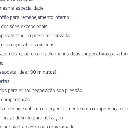
mesma especialidade
ntão para remanejamento interno
a decisões excepcionais
perativa ou empresa terceirizada
 com cooperativas médicas
u acordos-quadro com pelo menos
duas cooperativas
para for
e:
sposta (ideal:
90 minutos
)
ertas
dos para evitar negociação sob pressão
 e compensação
os da equipe cubram emergencialmente com
compensação cl
prazo definido para utilização
l por plantão extra não programado