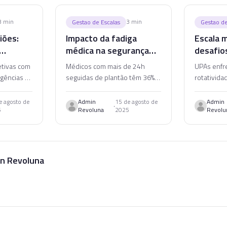
3
min
3
min
Gestao de Escalas
Gestao de
iões:
Impacto da fadiga
Escala 
médica na segurança
desafio
rgências
do paciente
24h
letivas com
Médicos com mais de 24h
UPAs enfr
gências é
seguidas de plantão têm 36%
rotativida
gístico.
mais chance de cometer erros.
imprevisib
 de
Entenda como escalas bem
estruturar
e agosto de
Admin
15 de agosto de
Admin
·
5
Revoluna
2025
Revolu
m a escala
planejadas protegem
para servi
pacientes e profissionais.
horas.
n Revoluna