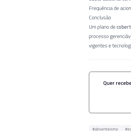
Frequência de acio
Conclusão
Um plano de
cobert
processo gerenciáve
vigentes e tecnolog
Quer recebe
#
absenteismo
#
e