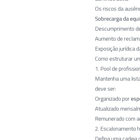
Os riscos da ausên
Sobrecarga da equ
Descumprimento de
Aumento de reclama
Exposição jurídica 
Como estruturar um
1. Pool de profissi
Mantenha uma lista
deve ser:
Organizado por
esp
Atualizado mensalm
Remunerado com adi
2. Escalonamento h
Defina uma cadeia c