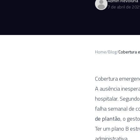
Admin Revoluna
7 de abril de 202
Home
/
Blog
/
Cobertura e
Cobertura emergenci
A ausência inesper
hospitalar. Segund
falha semanal de c
de plantão
, o gest
Ter um plano B estr
administrativa.