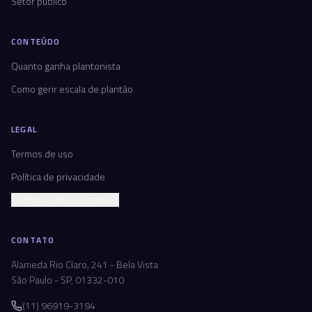
Setor público
CONTEÚDO
Quanto ganha plantonista
Como gerir escala de plantão
LEGAL
Termos de uso
Política de privacidade
Configurações de cookies
CONTATO
Alameda Rio Claro, 241 - Bela Vista
São Paulo - SP, 01332-010
(11) 96919-3194