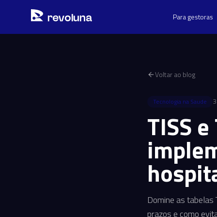
Pular para o conteúdo principal
r
ev
oluna
Para gestoras
Voltar ao blog
3
Tecnologia na Saude
TISS e
implem
hospit
Domine as tabelas 
prazos e como evita