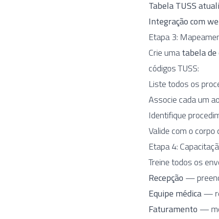
Tabela TUSS atual
Integração com we
Etapa 3: Mapeamen
Crie uma
tabela de
códigos TUSS:
Liste todos os proc
Associe cada um a
Identifique proced
Valide com o corpo c
Etapa 4: Capacitaçã
Treine todos os env
Recepção
— preench
Equipe médica
— re
Faturamento
— mon