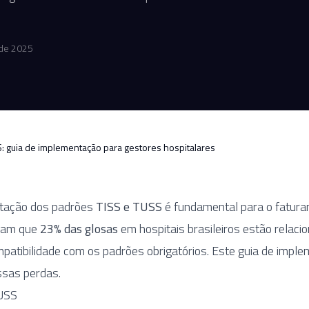
de 2025
: guia de implementação para gestores hospitalares
ntação dos padrões
TISS e TUSS
é fundamental para o fatura
cam que
23% das glosas
em hospitais brasileiros estão relaci
mpatibilidade com os padrões obrigatórios. Este guia de impl
ssas perdas.
TUSS