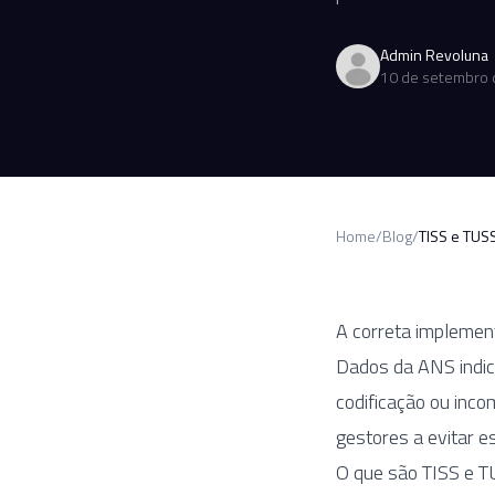
Admin Revoluna
10 de setembro 
Home
/
Blog
/
TISS e TUSS
A correta impleme
Dados da ANS indi
codificação ou inco
gestores a evitar e
O que são TISS e 