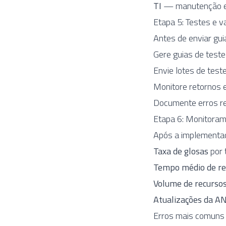
TI
— manutenção e 
Etapa 5: Testes e v
Antes de enviar gu
Gere guias de test
Envie lotes de test
Monitore retornos e
Documente erros rec
Etapa 6: Monitoram
Após a implementaç
Taxa de glosas
por 
Tempo médio de r
Volume de recurso
Atualizações da A
Erros mais comuns