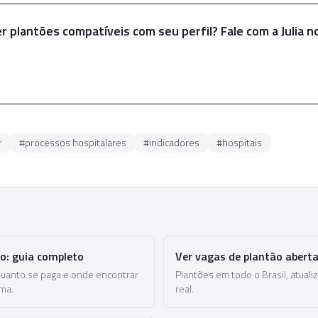
r plantões compatíveis com seu perfil? Fale com a Julia 
Falar com a Julia
r
#
processos hospitalares
#
indicadores
#
hospitais
o
o: guia completo
Ver vagas de plantão abert
quanto se paga e onde encontrar
Plantões em todo o Brasil, atua
ma.
real.