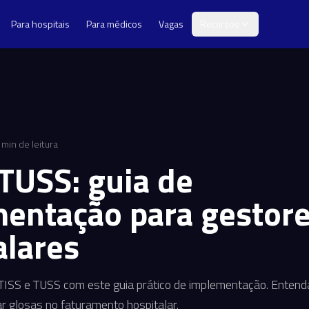
Para hospitais
Para médicos
Vagas
Recursos
min de leitura
 TUSS: guia de
entação para gestor
alares
TISS e TUSS com este guia prático de implementação. Entend
r glosas no faturamento hospitalar.