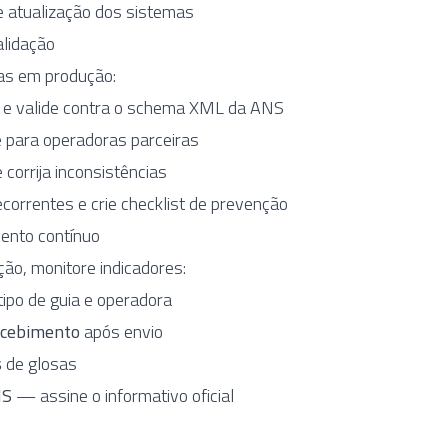
atualização dos sistemas
alidação
ias em produção:
e e valide contra o schema XML da ANS
e para operadoras parceiras
 corrija inconsistências
orrentes e crie checklist de prevenção
ento contínuo
ão, monitore indicadores:
tipo de guia e operadora
ecebimento
após envio
s
de glosas
NS
— assine o informativo oficial