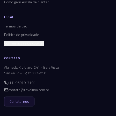
Como gerir escala de plantão
LEGAL
Termos de uso
Política de privacidade
Configurações de cookies
CONTATO
Alameda Rio Claro, 241 - Bela Vista
São Paulo - SP, 01332-010
(11) 96919-3194
contato@revoluna.com.br
Contate-nos