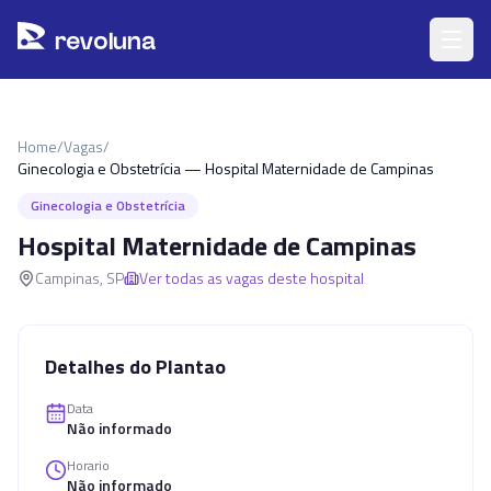
Pular para o conteúdo principal
r
ev
oluna
Home
/
Vagas
/
Ginecologia e Obstetrícia — Hospital Maternidade de Campinas
Ginecologia e Obstetrícia
Hospital Maternidade de Campinas
Campinas
,
SP
Ver todas as vagas deste hospital
Detalhes do Plantao
Data
Não informado
Horario
Não informado