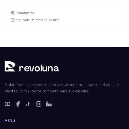
0
candidato
s
Publicada
Ha mais de 30 dias
r
ev
oluna
A plataforma que conecta médicos às melhores oportunidades de
plantão, com suporte completo para sua carreira.
MENU