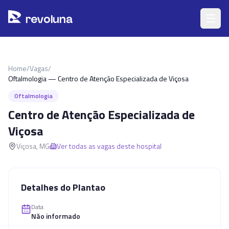
Pular para o conteúdo principal
r
ev
oluna
Home
/
Vagas
/
Oftalmologia — Centro de Atenção Especializada de Viçosa
Oftalmologia
Centro de Atenção Especializada de
Viçosa
Viçosa
,
MG
Ver todas as vagas deste hospital
Detalhes do Plantao
Data
Não informado