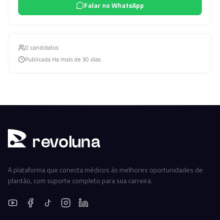
Falar no WhatsApp
0
candidato
s
Publicada
Ha mais de 30 dias
r
ev
oluna
A plataforma que conecta médicos às melhores oportunidades de
plantão, com suporte completo para sua carreira.