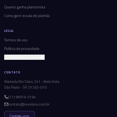
Quanto ganha plantonista
Como gerir escala de plantão
LEGAL
Termos de uso
Política de privacidade
Configurações de cookies
CONTATO
Alameda Rio Claro, 241 - Bela Vista
São Paulo - SP, 01332-010
(11) 96919-3194
contato@revoluna.com.br
Contate-nos