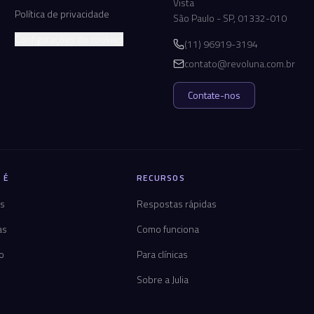
Vista
Política de privacidade
São Paulo - SP, 01332-010
Configurações de cookies
(11) 96919-3194
contato@revoluna.com.br
Contate-nos
 É
RECURSOS
os
Respostas rápidas
as
Como funciona
co
Para clínicas
Sobre a Julia