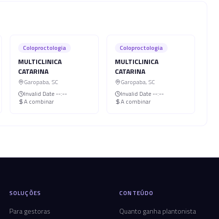
Coloproctologia
Coloproctologia
MULTICLINICA
MULTICLINICA
CATARINA
CATARINA
Garopaba
,
SC
Garopaba
,
SC
Invalid Date
--:--
Invalid Date
--:--
A combinar
A combinar
SOLUÇÕES
CONTEÚDO
Para gestoras
Quanto ganha plantonista