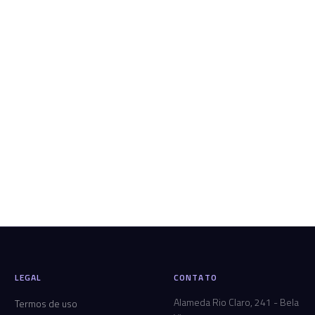
LEGAL
CONTATO
Alameda Rio Claro, 241 - Bela
Termos de uso