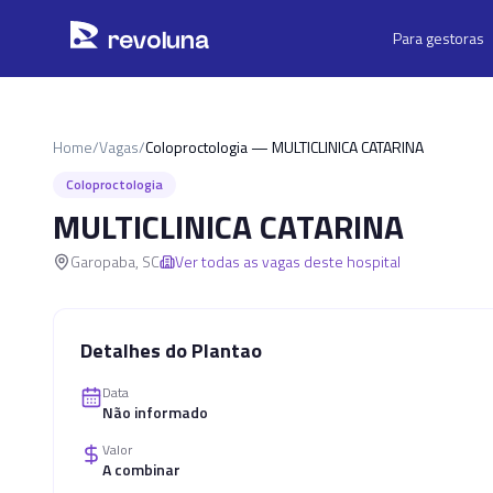
Pular para o conteúdo principal
r
ev
oluna
Para gestoras
Home
/
Vagas
/
Coloproctologia — MULTICLINICA CATARINA
Coloproctologia
MULTICLINICA CATARINA
Garopaba
,
SC
Ver todas as vagas deste hospital
Detalhes do Plantao
Data
Não informado
Valor
A combinar