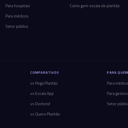
Para hospitais
Como gerir escala de plantão
Para médicos
Setor público
COMPARATIVOS
PARA QUEM
vs Pega Plantão
Para médic
vs Escala App
Para gestor
vs Doctorid
Setor públi
vs Quero Plantão