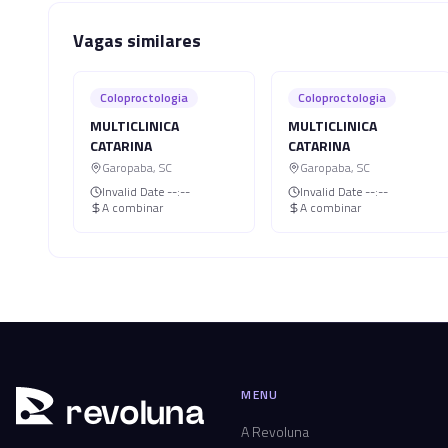
Vagas similares
Coloproctologia
Coloproctologia
MULTICLINICA
MULTICLINICA
CATARINA
CATARINA
Garopaba
,
SC
Garopaba
,
SC
Invalid Date
--:--
Invalid Date
--:--
A combinar
A combinar
MENU
r
ev
oluna
A Revoluna