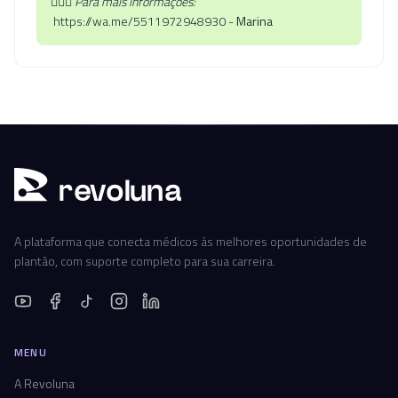
🙋🏻‍♀️
Para mais informações:
https://wa.me/5511972948930 -
Marina
r
ev
oluna
A plataforma que conecta médicos às melhores oportunidades de
plantão, com suporte completo para sua carreira.
MENU
A Revoluna