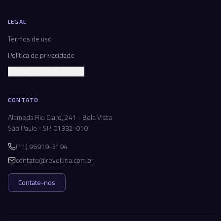
LEGAL
Termos de uso
Política de privacidade
Configurações de cookies
CONTATO
Alameda Rio Claro, 241 - Bela Vista
São Paulo - SP, 01332-010
(11) 96919-3194
contato@revoluna.com.br
Contate-nos