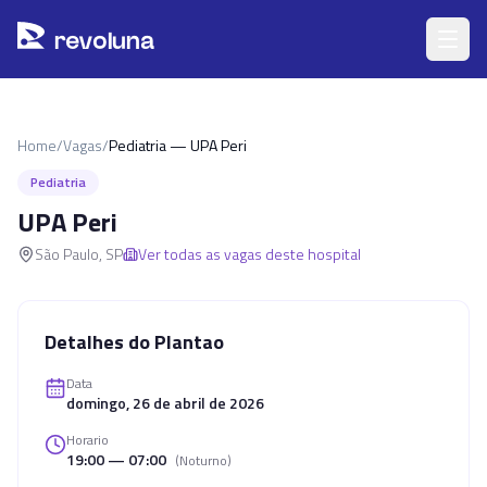
Pular para o conteúdo principal
r
ev
oluna
Home
/
Vagas
/
Pediatria — UPA Peri
Pediatria
UPA Peri
São Paulo
,
SP
Ver todas as vagas deste hospital
Detalhes do Plantao
Data
domingo, 26 de abril de 2026
Horario
19:00 — 07:00
(
Noturno
)