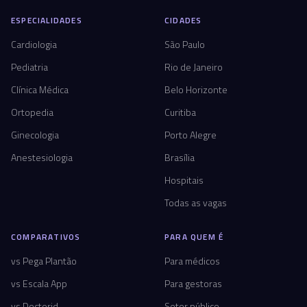
ESPECIALIDADES
CIDADES
Cardiologia
São Paulo
Pediatria
Rio de Janeiro
Clínica Médica
Belo Horizonte
Ortopedia
Curitiba
Ginecologia
Porto Alegre
Anestesiologia
Brasília
Hospitais
Todas as vagas
COMPARATIVOS
PARA QUEM É
vs Pega Plantão
Para médicos
vs Escala App
Para gestoras
vs Doctorid
Setor público