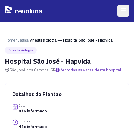
Pular para o conteúdo principal
r
ev
oluna
Home
/
Vagas
/
Anestesiologia — Hospital São José - Hapvida
Anestesiologia
Hospital São José - Hapvida
São José dos Campos
,
SP
Ver todas as vagas deste hospital
Detalhes do Plantao
Data
Não informado
Horario
Não informado