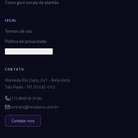
Como gerir escala de plantão
LEGAL
Termos de uso
Política de privacidade
Configurações de cookies
CONTATO
Alameda Rio Claro, 241 - Bela Vista
São Paulo - SP, 01332-010
(11) 96919-3194
contato@revoluna.com.br
Contate-nos