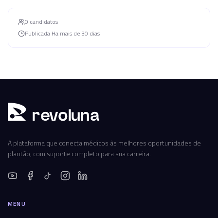
0
candidato
s
Publicada
Ha mais de 30 dias
r
ev
oluna
A plataforma que conecta médicos às melhores oportunidades de
plantão, com suporte completo para sua carreira.
MENU