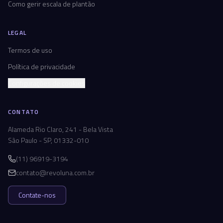
Como gerir escala de plantão
LEGAL
Termos de uso
Política de privacidade
Configurações de cookies
CONTATO
Alameda Rio Claro, 241 - Bela Vista
São Paulo - SP, 01332-010
(11) 96919-3194
contato@revoluna.com.br
Contate-nos