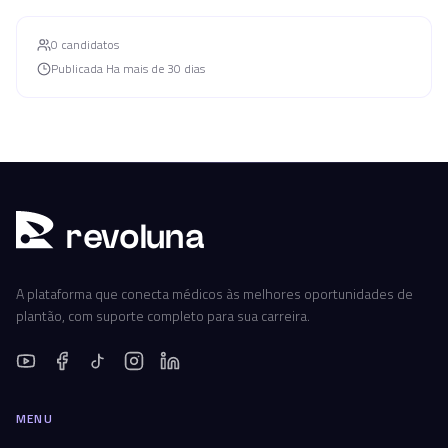
0
candidato
s
Publicada
Ha mais de 30 dias
r
ev
oluna
A plataforma que conecta médicos às melhores oportunidades de
plantão, com suporte completo para sua carreira.
MENU