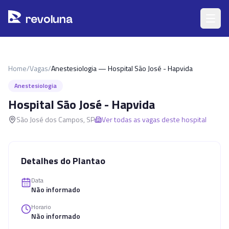
Pular para o conteúdo principal
r
ev
oluna
Home
/
Vagas
/
Anestesiologia — Hospital São José - Hapvida
Anestesiologia
Hospital São José - Hapvida
São José dos Campos
,
SP
Ver todas as vagas deste hospital
Detalhes do Plantao
Data
Não informado
Horario
Não informado