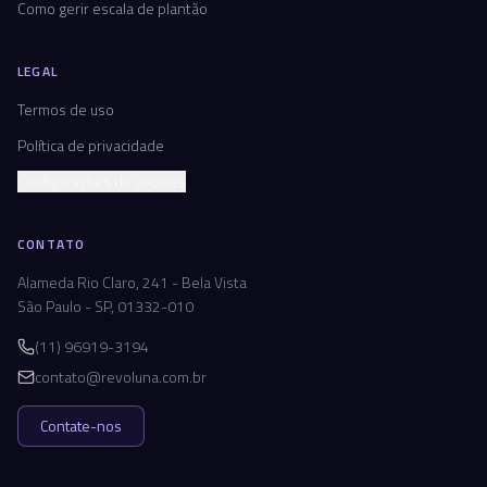
Como gerir escala de plantão
LEGAL
Termos de uso
Política de privacidade
Configurações de cookies
CONTATO
Alameda Rio Claro, 241 - Bela Vista
São Paulo - SP, 01332-010
(11) 96919-3194
contato@revoluna.com.br
Contate-nos