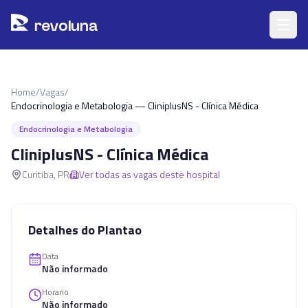
Pular para o conteúdo principal
r
ev
oluna
Home
/
Vagas
/
Endocrinologia e Metabologia — CliniplusNS - Clínica Médica
Endocrinologia e Metabologia
CliniplusNS - Clínica Médica
Curitiba
,
PR
Ver todas as vagas deste hospital
Detalhes do Plantao
Data
Não informado
Horario
Não informado