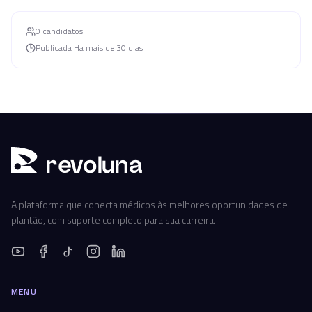
0
candidato
s
Publicada
Ha mais de 30 dias
r
ev
oluna
A plataforma que conecta médicos às melhores oportunidades de
plantão, com suporte completo para sua carreira.
MENU