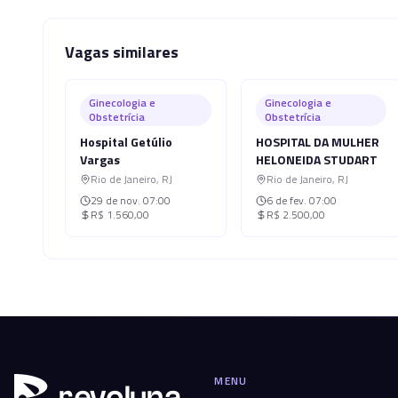
Vagas similares
Ginecologia e
Ginecologia e
Obstetrícia
Obstetrícia
Hospital Getúlio
HOSPITAL DA MULHER
Vargas
HELONEIDA STUDART
Rio de Janeiro
,
RJ
Rio de Janeiro
,
RJ
29 de nov.
07:00
6 de fev.
07:00
R$ 1.560,00
R$ 2.500,00
MENU
r
ev
oluna