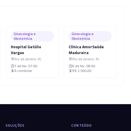
Ginecologia e
Ginecologia e
Obstetrícia
Obstetrícia
Hospital Getúlio
Clínica AmorSaúde
Vargas
Madureira
Rio de Janeiro
,
RJ
Rio de Janeiro
,
RJ
7 de fev.
07:00
9 de fev.
08:00
A combinar
R$ 2.500,00
SOLUÇÕES
CONTEÚDO