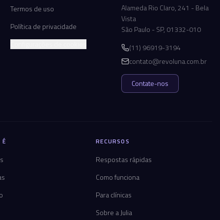
Alameda Rio Claro, 241 - Bela
Termos de uso
Vista
Política de privacidade
São Paulo - SP, 01332-010
Configurações de cookies
(11) 96919-3194
contato@revoluna.com.br
Contate-nos
 É
RECURSOS
os
Respostas rápidas
as
Como funciona
co
Para clínicas
Sobre a Julia