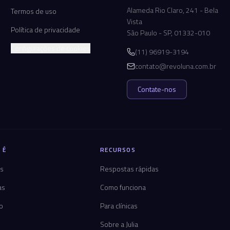
Alameda Rio Claro, 241 - Bela
Termos de uso
Vista
Política de privacidade
São Paulo - SP, 01332-010
Configurações de cookies
(11) 96919-3194
contato@revoluna.com.br
Contate-nos
 É
RECURSOS
os
Respostas rápidas
as
Como funciona
co
Para clínicas
Sobre a Julia