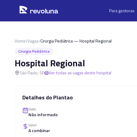
Pular para o conteúdo principal
r
ev
oluna
Para gestoras
Home
/
Vagas
/
Cirurgia Pediátrica — Hospital Regional
Cirurgia Pediátrica
Hospital Regional
São Paulo
,
SP
Ver todas as vagas deste hospital
Detalhes do Plantao
Data
Não informado
Valor
A combinar