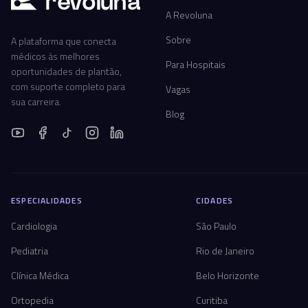
r
ev
oluna
A Revoluna
Sobre
A plataforma que conecta
médicos às melhores
Para Hospitais
oportunidades de plantão,
com suporte completo para
Vagas
sua carreira.
Blog
ESPECIALIDADES
CIDADES
Cardiologia
São Paulo
Pediatria
Rio de Janeiro
Clínica Médica
Belo Horizonte
Ortopedia
Curitiba